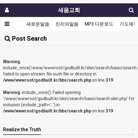
세움교회
새로운말씀
진리의말씀
MP3 다운로드
기도제목
Post Search
Warning
:
include_once(/www/wwwroot/godbuilt.kr/skin/search/basic/search.s
failed to open stream: No such file or directory in
/www/wwwroot/godbuilt.kr/bbs/search.php
on line
319
Warning
: include_once(): Failed opening
'/www/wwwroot/godbuilt.kr/skin/search/basic/search.skin.php' for
inclusion (include_path='.:') in
/www/wwwroot/godbuilt.kr/bbs/search.php
on line
319
Realize the Truth
+