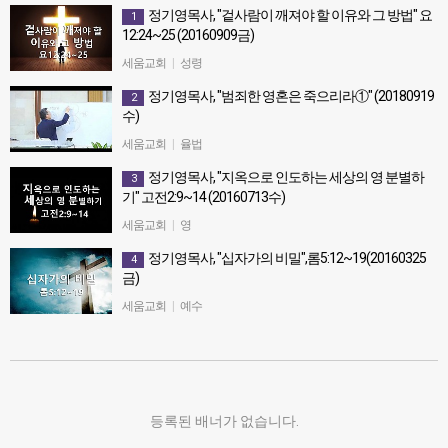
정기영목사, "겉사람이 깨져야 할 이유와 그 방법" 요
1
12:24~25 (20160909금)
정기영목사, "겉사람이 깨져야 할 이유와 그 방법" 요12:24~25
세움교회
|
성령
(20160909금)
정기영목사, "범죄한 영혼은 죽으리라①" (20180919
2
수)
정기영목사, "범죄한 영혼은 죽으리라①" (20180919수)
세움교회
|
율법
정기영목사, "지옥으로 인도하는 세상의 영 분별하
3
기" 고전2:9~14 (20160713수)
정기영목사, "지옥으로 인도하는 세상의 영 분별하기" 고전2:9~14
세움교회
|
영
(20160713수)
정기영목사, "십자가의 비밀",롬5:12~19(20160325
4
금)
정기영목사, "십자가의 비밀",롬5:12~19(20160325 금)
세움교회
|
예수
등록된 배너가 없습니다.