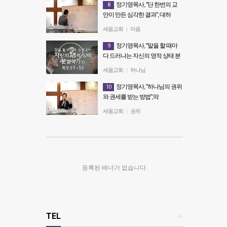
정기영목사, "단 한번의 교
8
만이 만든 심각한 결과", 대하
26:16~21(20150308 주후)
세움교회
|
마음
정기영목사, "단 한번의 교만이 만
정기영목사, "말을 할 때마
9
든 심각한 결과", 대하
다 드러나는 자신의 영적 상태 분
26:16~21(20150308 주후)
별하기②" 20171227수
세움교회
|
하나님
정기영목사, "말을 할 때마다 드러
정기영목사, "하나님의 권위
10
나는 자신의 영적 상태 분별하기
와 권세를 받는 방법",막
②" 20171227수
10:35~45(20150527 수)
세움교회
|
권위
정기영목사, "하나님의 권위와 권
세를 받는 방법",막
10:35~45(20150527 수)
등록된 배너가 없습니다.
TEL
+