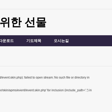
 위한 선물
 다운로드
기도제목
오시는길
vent.skin.php): failed to open stream: No such file or directory in
skin/apms/event//event.skin.php' for inclusion (include_path='.:') in