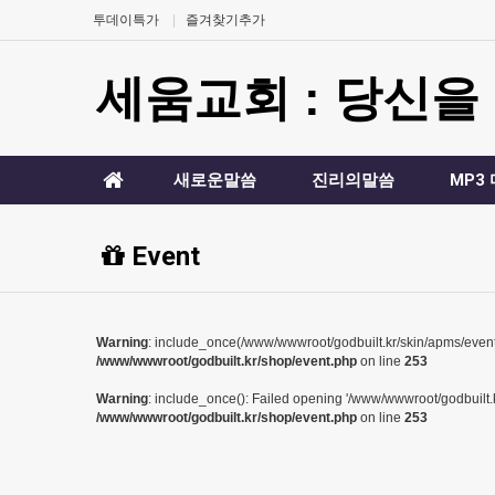
투데이특가
즐겨찾기추가
세움교회 : 당신을
새로운말씀
진리의말씀
MP3
Event
Warning
: include_once(/www/wwwroot/godbuilt.kr/skin/apms/event//e
/www/wwwroot/godbuilt.kr/shop/event.php
on line
253
Warning
: include_once(): Failed opening '/www/wwwroot/godbuilt.kr/
/www/wwwroot/godbuilt.kr/shop/event.php
on line
253