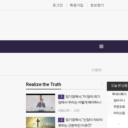
로그인
회원가입
정보찾기
이벤트
Realize the Truth
+
오늘 본 상품
투데이특가
정기영목사, "이 땅의 위기
1
장바구니
앞에서 우리는 어떻게 해야하나 :
주문조회
죽으면 죽으리다" (20180121전)
세움교회
|
소망
마이쇼핑
정기영목사, "이 땅의 위기 앞에서
정기영목사, "신앙이 자라지
2
우리는 어떻게 해야하나 : 죽으면
-
못하는 근본적인 이유①"
죽으리다" (20180121전)