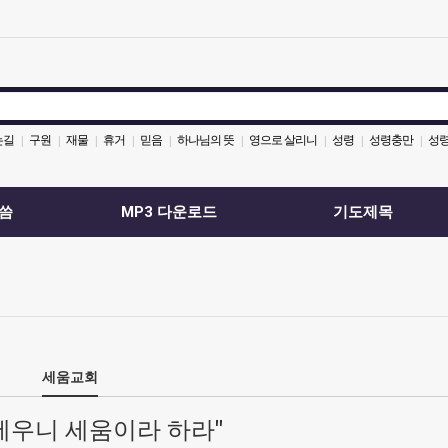
는길
구원
재물
휴거
믿음
하나님의 뜻
영으로 살리니
성령
성령충만
성령
|
|
|
|
|
|
|
|
|
씀
MP3 다운로드
기도제목
세움교회
세우니 세움이라 하라"