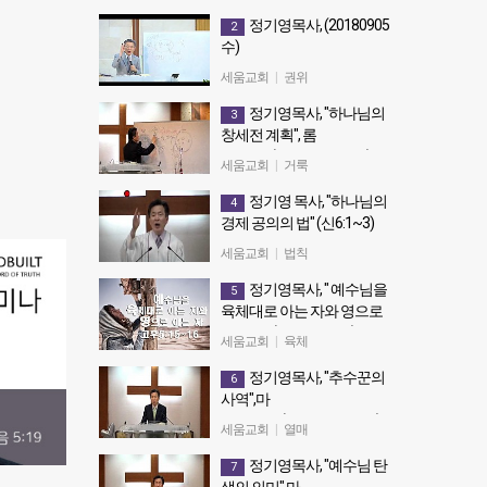
부산세움교회 120923 주일오전
정기영목사, (20180905
2
예배 "이것을 기억하라1" (눅
수)
16:19~25)
정기영목사, (20180905수)
세움교회
|
권위
정기영목사, "하나님의
3
창세전 계획", 롬
8:28~30(20150329 주후)
세움교회
|
거룩
하나님의 창세전 계획
정기영 목사, "하나님의
4
경제 공의의 법" (신6:1~3)
20140720 주일오전예배
세움교회
|
법칙
정기영 목사, "하나님의 경제 공의
정기영목사, " 예수님을
5
의 법" (신6:1~3) 20140720 주일
육체대로 아는 자와 영으로
오전예배
아는 자" (20160925전)
세움교회
|
육체
정기영목사, " 예수님을 육체대로
정기영목사, "추수꾼의
6
아는 자와 영으로 아는 자"
사역",마
(20160925전)
9:35~10:1(20150719 주전)
세움교회
|
열매
정기영목사, "추수꾼의 사역",마
정기영목사, "예수님 탄
7
9:35~10:1(20150719 주전)