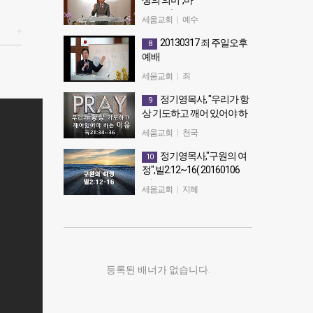
생의 의미",마
2:1~11(20141224 성탄감사
세움교회
|
예수
예배)
+
20130317 죄 주일오후
8
정기영목사, "예수님 탄생의 의
예배
미",마2:1~11(20141224 성탄감사
예배)
죄
세움교회
|
죄
정기영목사, "우리가 항
9
상 기도하고 깨어 있어야 하
는 이유" 눅21:34~36
세움교회
|
천국
(20160722금)
정기영목사,"구원의 여
10
정기영목사, "우리가 항상 기도하
정",빌2:12~16( 20160106
고 깨어 있어야 하는 이유" 눅
수)
21:34~36 (20160722금)
세움교회
|
지혜
정기영목사,"구원의 여정",빌
2:12~16( 20160106 수)
등록된 배너가 없습니다.