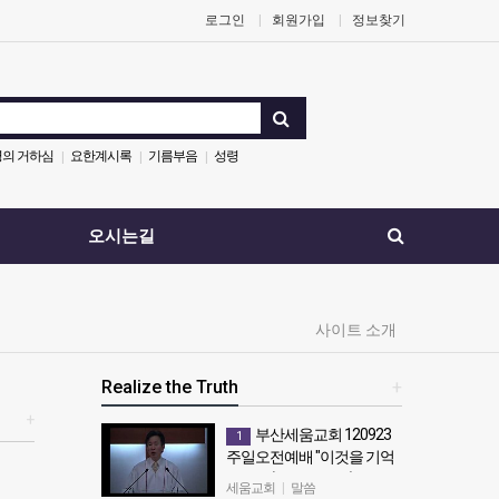
로그인
회원가입
정보찾기
의 거하심
요한계시록
기름부음
성령
|
|
|
오시는길
사이트 소개
Realize the Truth
+
+
부산세움교회 120923
1
주일오전예배 "이것을 기억
하라1" (눅 16:19~25)
세움교회
|
말씀