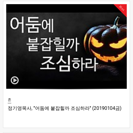
Hot
혼
정기영목사, "어둠에 붙잡힐까 조심하라" (20190104금)