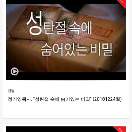
Hot
전쟁
정기영목사, "성탄절 속에 숨어있는 비밀" (20181224월)
Hot