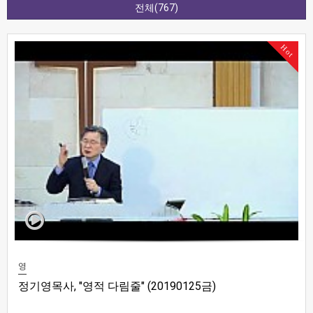
전체(767)
Hot
영
정기영목사, "영적 다림줄" (20190125금)