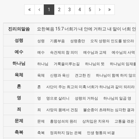
1
2
3
4
5
진리의말씀
요한복음 15:7 너희가 내 안에 거하고 내 말이 너희
성령
성령
기름부음
성령충만
오직 성령의 인도를 받으라
예수
예수
속건제의 참 의미
예수님과 교제
예수님의 사역
하나님
하나님
거룩을이루는길
하나님의 뜻
하나님의 임재를
육체
육체
신령과 육신
견고한 진
하나님이 함께 하지 않으
혼
혼
사단이 주는 최고의 미혹:너희가 하나님과 같이 되리라
영
영
영으로 살리니
성령의 거하심
하나님의 일곱 영
죄
죄
사망의 몸에서 건짐
불순종이 초래하는 심각한 결과
문제
문제
흥망성쇠의 원리
상처입은 치유자
고통을 겪은 자
축복
축복
정죄하지 않는 은혜
인생 형통의 비결