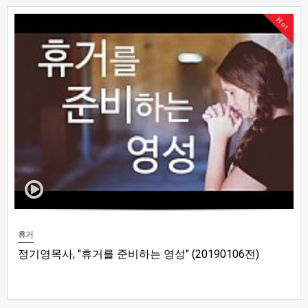
Hot
휴거
정기영목사, "휴거를 준비하는 영성" (20190106전)