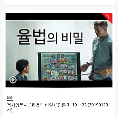
Hot
율법
정기영목사, "율법의 비밀 (1)" 롬 3 : 19 ~ 22 (20190120
전)