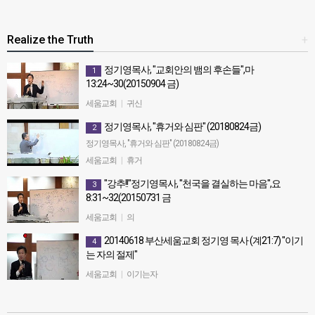
Realize the Truth
+
정기영목사, "교회안의 뱀의 후손들",마
1
13:24~30(20150904 금)
정기영목사, "교회안의 뱀의 후손들",마13:24~30(20150904 금)
세움교회
|
귀신
정기영목사, "휴거와 심판" (20180824금)
2
정기영목사, "휴거와 심판" (20180824금)
세움교회
|
휴거
"강추!!"정기영목사, "천국을 결실하는 마음",요
3
8:31~32(20150731 금
"강추!!"정기영목사, "천국을 결실하는 마음",요8:31~32(20150731
세움교회
|
의
금
20140618 부산세움교회 정기영 목사 (계21:7) "이기
4
는 자의 절제"
20140618 부산세움교회 정기영 목사 (계21:7) "이기는 자의 절제"
세움교회
|
이기는자