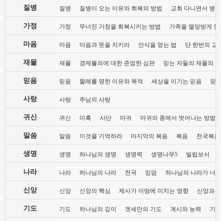
질병
질병
질병이 오는 이유와 회복의 방법
교회 다니면서 병들
가정
가정
무너진 가정을 회복시키는 방법
가족을 멸망받게 한
마음
마음
마음과 뜻을 지키라
안식을 얻는 법
단 한번의 교
재물
재물
경제불의에 대한 준엄한 심판
믿는 자들의 재물의 
믿음
믿음
할례를 명한 이유와 목적
세상을 이기는 믿음
믿음
사랑
사랑
주님의 사랑
귀신
귀신
미혹
사단
마귀
마귀의 종에서 벗어나는 방법
말씀
말씀
이것을 기억하라
마지막의 복음
복음
천국복음
생명
생명
하나님의 생명
생명력
생명나무5
빌립보서
나라
나라
하나님의 나라
천국
킹덤
하나님의 나라가 너희
신앙
신앙
신앙의 핵심
제사가 이땅에 미치는 영향
신앙과 
기도
기도
하나님의 깊이
겟세만의 기도
계시와 능력
기도