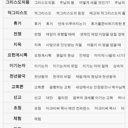
그리스도의몸
그리스도의몸
주님의 몸
어떻게 세울 것인가?
주님의 
적그리스도
적그리스도
적그리스도의 등장
배교와 적그리스도의 출
휴거
휴거
휴거
언제 이루어지는가
휴거를준비하기위한 환
전쟁
전쟁
재앙이 유행할 때에
셋재인 재앙:이땅을 덮칠 경제 
지옥
지옥
사망으로 인도받는 자들
어둠이 이 땅을 덮을 때
요한계시록
요한계시록
종말의 현상
인재앙
마지막 나팔의 시기와
이기는자
이기는자
이기는자의 유업
이기는 자의 절제
상속자
천년왕국
천년왕국
천국의 비밀
재림 때의 현상과 천년왕국
교회론
교회론
음행하는 교회
세상에서는 인정받으나 예수님께는
선교
선교
대만
필리핀
음부의 권세를 이기는 교회
하나님
초청
초청
마크비써 목사 예언 컨퍼런스
마크미써 목사
아브
체험
체험