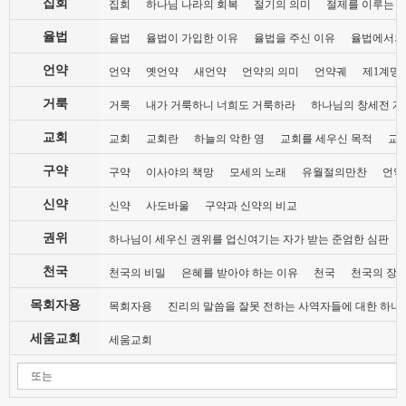
집회
집회
하나님 나라의 회복
절기의 의미
절제를 이루는 
율법
율법
율법이 가입한 이유
율법을 주신 이유
율법에서의
언약
언약
옛언약
새언약
언약의 의미
언약궤
제1계명 
거룩
거룩
내가 거룩하니 너희도 거룩하라
하나님의 창세전 계
교회
교회
교회란
하늘의 악한 영
교회를 세우신 목적
교
구약
구약
이사야의 책망
모세의 노래
유월절의만찬
언약
신약
신약
사도바울
구약과 신약의 비교
권위
하나님이 세우신 권위를 업신여기는 자가 받는 준엄한 심판
천국
천국의 비밀
은혜를 받아야 하는 이유
천국
천국의 장
목회자용
목회자용
진리의 말씀을 잘못 전하는 사역자들에 대한 하나
세움교회
세움교회