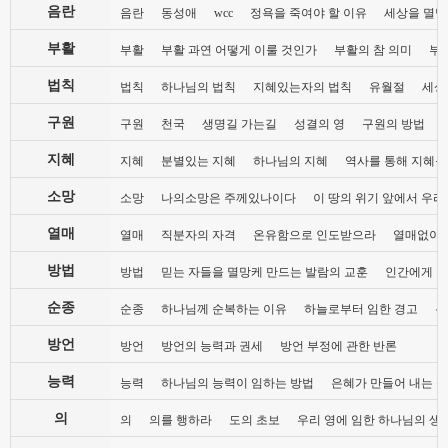
음란
음란
동성애
wcc
정욕을 죽여야 할 이유
세상을 멸망
부활
부활
부활 과연 어떻게 이룰 것인가
부활의 참 의미
부
법칙
법칙
하나님의 법칙
지혜있는자의 법칙
유월절
세상
구원
구원
천국
생명길 가는길
성결의 영
구원의 방법
지혜
지혜
분별있는 지혜
하나님의 지혜
역사를 통해 지혜를
소망
소망
나의소망은 주께있나이다
이 땅의 위기 앞에서 우리
열매
열매
직분자의 자격
온유함으로 인도받으라
열매없이 
방법
방법
믿는 자들을 멸망케 만드는 발람의 교훈
인간에게 지
순종
순종
하나님께 순복하는 이유
하늘로부터 임한 경고
복
방언
방언
방언의 능력과 권세
방언 부정에 관한 반론
능력
능력
하나님의 능력이 임하는 방법
은혜가 만들어 내는 
의
의
의를 행하라
도의 초보
우리 영에 임한 하나님의 생