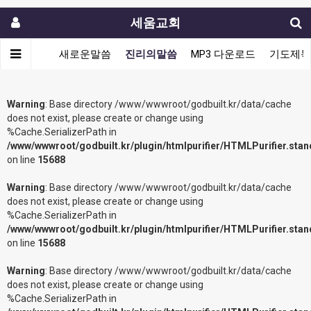
세움교회
새로운말씀
진리의말씀
MP3 다운로드
기도제목
Warning
: Base directory /www/wwwroot/godbuilt.kr/data/cache
does not exist, please create or change using
%Cache.SerializerPath in
/www/wwwroot/godbuilt.kr/plugin/htmlpurifier/HTMLPurifier.sta
on line
15688
Warning
: Base directory /www/wwwroot/godbuilt.kr/data/cache
does not exist, please create or change using
%Cache.SerializerPath in
/www/wwwroot/godbuilt.kr/plugin/htmlpurifier/HTMLPurifier.sta
on line
15688
Warning
: Base directory /www/wwwroot/godbuilt.kr/data/cache
does not exist, please create or change using
%Cache.SerializerPath in