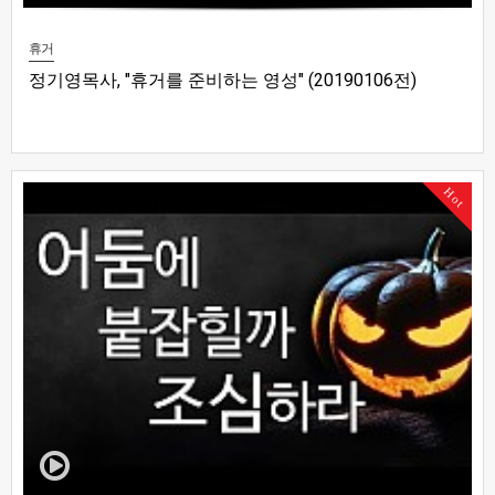
휴거
정기영목사, "휴거를 준비하는 영성" (20190106전)
Hot