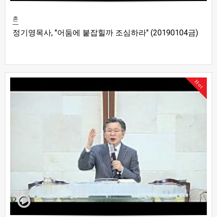
혼
정기영목사, "어둠에 붙잡힐까 조심하라" (20190104금)
Hot