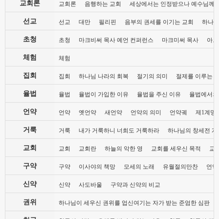
교회론
교회론
음행하는 교회
세상에서는 인정받으나 예수님께는
선교
선교
대만
필리핀
음부의 권세를 이기는 교회
하나님
초청
초청
마크비써 목사 예언 컨퍼런스
마크미써 목사
아브
체험
체험
집회
집회
하나님 나라의 회복
절기의 의미
절제를 이루는 
율법
율법
율법이 가입한 이유
율법을 주신 이유
율법에서의
언약
언약
옛언약
새언약
언약의 의미
언약궤
제1계명 
거룩
거룩
내가 거룩하니 너희도 거룩하라
하나님의 창세전 계
교회
교회
교회란
하늘의 악한 영
교회를 세우신 목적
교
구약
구약
이사야의 책망
모세의 노래
유월절의만찬
언약
신약
신약
사도바울
구약과 신약의 비교
권위
하나님이 세우신 권위를 업신여기는 자가 받는 준엄한 심판