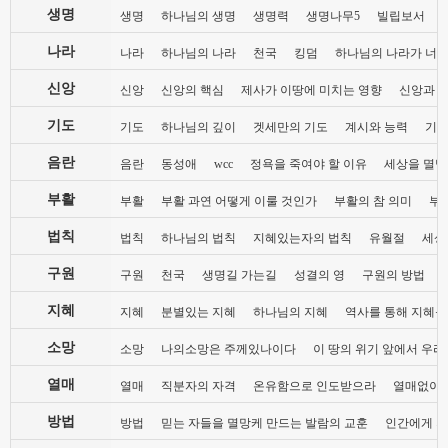
생명
생명
하나님의 생명
생명력
생명나무5
빌립보서
나라
나라
하나님의 나라
천국
킹덤
하나님의 나라가 너희
신앙
신앙
신앙의 핵심
제사가 이땅에 미치는 영향
신앙과 
기도
기도
하나님의 깊이
겟세만의 기도
계시와 능력
기도
음란
음란
동성애
wcc
정욕을 죽여야 할 이유
세상을 멸망
부활
부활
부활 과연 어떻게 이룰 것인가
부활의 참 의미
부
법칙
법칙
하나님의 법칙
지혜있는자의 법칙
유월절
세상
구원
구원
천국
생명길 가는길
성결의 영
구원의 방법
지혜
지혜
분별있는 지혜
하나님의 지혜
역사를 통해 지혜를
소망
소망
나의소망은 주께있나이다
이 땅의 위기 앞에서 우리
열매
열매
직분자의 자격
온유함으로 인도받으라
열매없이 
방법
방법
믿는 자들을 멸망케 만드는 발람의 교훈
인간에게 지