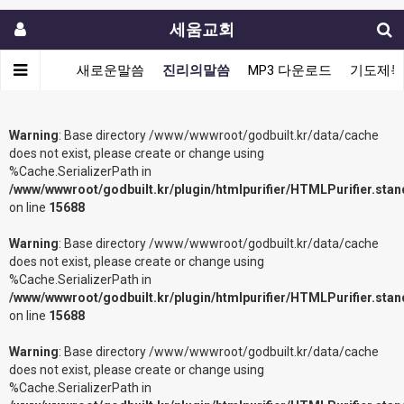
세움교회
새로운말씀
진리의말씀
MP3 다운로드
기도제목
Warning
: Base directory /www/wwwroot/godbuilt.kr/data/cache
does not exist, please create or change using
%Cache.SerializerPath in
/www/wwwroot/godbuilt.kr/plugin/htmlpurifier/HTMLPurifier.sta
on line
15688
Warning
: Base directory /www/wwwroot/godbuilt.kr/data/cache
does not exist, please create or change using
%Cache.SerializerPath in
/www/wwwroot/godbuilt.kr/plugin/htmlpurifier/HTMLPurifier.sta
on line
15688
Warning
: Base directory /www/wwwroot/godbuilt.kr/data/cache
does not exist, please create or change using
%Cache.SerializerPath in