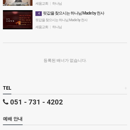
정기영목사, "깨어라!하나님의 심판이 다가오고 있다1"암
세움교회
|
하나님
7:7~9(20150809 주전)
핏값을 찾으시는 하나님 Made by 천사
4
핏값을 찾으시는 하나님 Made by 천사
세움교회
|
하나님
등록된 배너가 없습니다.
TEL
+
051 - 731 - 4202
예배 안내