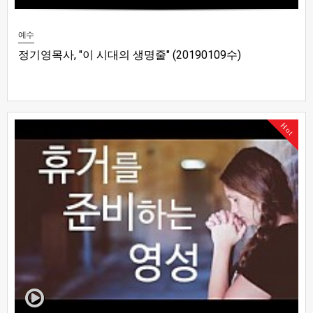
예수
정기영목사, "이 시대의 생명줄" (20190109수)
Hot