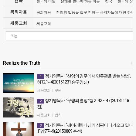
천국
천국의 비밀
은혜를 받아야 하는 이유
천국
천국의 장
목회자용
목회자용
진리의 말씀을 잘못 전하는 사역자들에 대한 하나
세움교회
세움교회
Realize the Truth
+
정기영목사, "신앙의 경주에서 면류관을 받는 방법",
1
히12:1~4(20151231 송구영신)
정기영목사, "신앙의 경주에서 면류관을 받는 방법",히
세움교회
|
구원
12:1~4(20151231 송구영신)
정기영목사, "구령의 열정" 행 2 : 42 ~ 47 (20181118
2
전)
정기영목사, "구령의 열정" 행 2 : 42 ~ 47 (20181118전)
세움교회
|
법칙
정기영목사, "깨어라!하나님의 심판이 다가오고 있다
3
1"암7:7~9(20150809 주전)