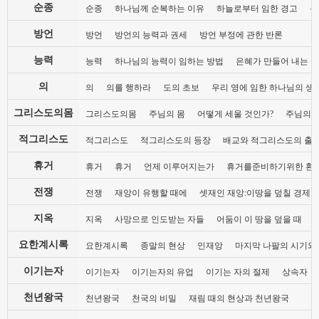
순종
순종
하나님께 순복하는 이유
하늘로부터 임한 경고
복
방언
방언
방언의 능력과 권세
방언 부정에 관한 반론
능력
능력
하나님의 능력이 임하는 방법
은혜가 만들어 내는 
의
의
의를 행하라
도의 초보
우리 영에 임한 하나님의 생
그리스도의몸
그리스도의몸
주님의 몸
어떻게 세울 것인가?
주님의 
적그리스도
적그리스도
적그리스도의 등장
배교와 적그리스도의 출
휴거
휴거
휴거
언제 이루어지는가
휴거를준비하기위한 환
전쟁
전쟁
재앙이 유행할 때에
셋재인 재앙:이땅을 덮칠 경제 
지옥
지옥
사망으로 인도받는 자들
어둠이 이 땅을 덮을 때
요한계시록
요한계시록
종말의 현상
인재앙
마지막 나팔의 시기와
이기는자
이기는자
이기는자의 유업
이기는 자의 절제
상속자
천년왕국
천년왕국
천국의 비밀
재림 때의 현상과 천년왕국