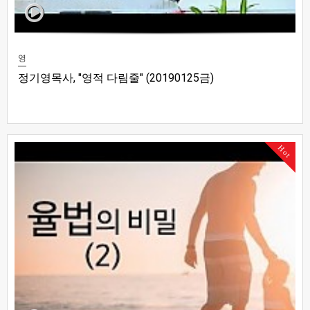
영
정기영목사, "영적 다림줄" (20190125금)
Hot