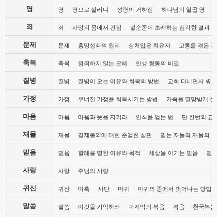
영
영
영으로 살리니
성령의 거하심
하나님의 일곱 영
죄
죄
사망의 몸에서 건짐
불순종이 초래하는 심각한 결과
문제
문제
흥망성쇠의 원리
상처입은 치유자
고통을 겪은 자
축복
축복
정죄하지 않는 은혜
인생 형통의 비결
질병
질병
질병이 오는 이유와 회복의 방법
교회 다니면서 병들
가정
가정
무너진 가정을 회복시키는 방법
가족을 멸망받게 한
마음
마음
마음과 뜻을 지키라
안식을 얻는 법
단 한번의 교
재물
재물
경제불의에 대한 준엄한 심판
믿는 자들의 재물의 
믿음
믿음
할례를 명한 이유와 목적
세상을 이기는 믿음
믿음
사랑
사랑
주님의 사랑
귀신
귀신
미혹
사단
마귀
마귀의 종에서 벗어나는 방법
말씀
말씀
이것을 기억하라
마지막의 복음
복음
천국복음