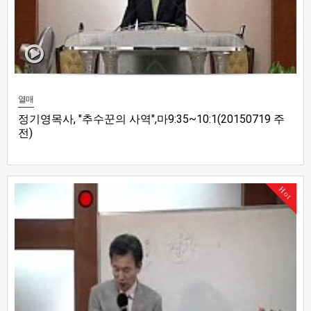
열매
정기영목사, "추수꾼의 사역",마9:35~10:1(20150719 주
전)
Hot