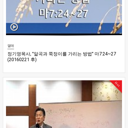
열매
정기영목사, "알곡과 쭉정이를 가리는 방법" 마7:24~27
(20160221 후)
Hot