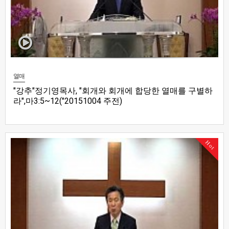
열매
"강추"정기영목사, "회개와 회개에 합당한 열매를 구별하
라",마3:5~12("20151004 주전)
Hot