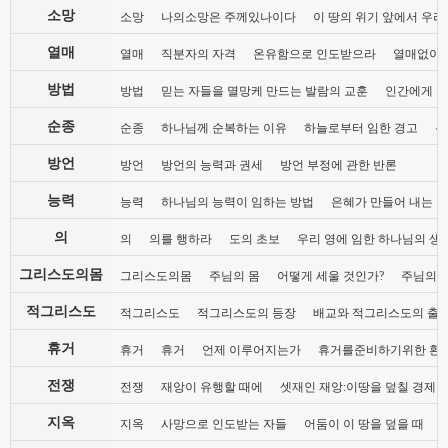
소망
소망
나의소망은 주께있나이다
이 땅의 위기 앞에서 우리
열매
열매
직분자의 자격
온유함으로 인도받으라
열매없이 
방법
방법
믿는 자들을 멸망케 만드는 발람의 교훈
인간에게 지
순종
순종
하나님께 순복하는 이유
하늘로부터 임한 경고
복
방언
방언
방언의 능력과 권세
방언 부정에 관한 반론
능력
능력
하나님의 능력이 임하는 방법
은혜가 만들어 내는 
의
의
의를 행하라
도의 초보
우리 영에 임한 하나님의 생
그리스도의몸
그리스도의몸
주님의 몸
어떻게 세울 것인가?
주님의 
적그리스도
적그리스도
적그리스도의 등장
배교와 적그리스도의 출
휴거
휴거
휴거
언제 이루어지는가
휴거를준비하기위한 환
전쟁
전쟁
재앙이 유행할 때에
셋재인 재앙:이땅을 덮칠 경제 
지옥
지옥
사망으로 인도받는 자들
어둠이 이 땅을 덮을 때