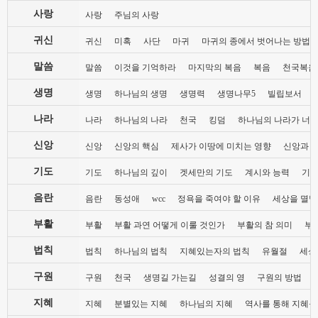
사랑
사랑
주님의 사랑
귀신
귀신
미혹
사단
마귀
마귀의 종에서 벗어나는 방법
말씀
말씀
이것을 기억하라
마지막의 복음
복음
천국복음
생명
생명
하나님의 생명
생명력
생명나무5
빌립보서
나라
나라
하나님의 나라
천국
킹덤
하나님의 나라가 너희
신앙
신앙
신앙의 핵심
제사가 이땅에 미치는 영향
신앙과 
기도
기도
하나님의 깊이
겟세만의 기도
계시와 능력
기도
음란
음란
동성애
wcc
정욕을 죽여야 할 이유
세상을 멸망
부활
부활
부활 과연 어떻게 이룰 것인가
부활의 참 의미
부
법칙
법칙
하나님의 법칙
지혜있는자의 법칙
유월절
세상
구원
구원
천국
생명길 가는길
성결의 영
구원의 방법
지혜
지혜
분별있는 지혜
하나님의 지혜
역사를 통해 지혜를