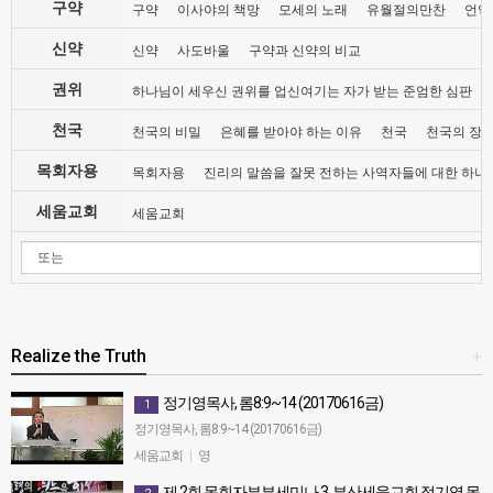
구약
구약
이사야의 책망
모세의 노래
유월절의만찬
언약
신약
신약
사도바울
구약과 신약의 비교
권위
하나님이 세우신 권위를 업신여기는 자가 받는 준엄한 심판
천국
천국의 비밀
은혜를 받아야 하는 이유
천국
천국의 장
목회자용
목회자용
진리의 말씀을 잘못 전하는 사역자들에 대한 하나
세움교회
세움교회
Realize the Truth
+
정기영목사, 롬8:9~14 (20170616금)
1
정기영목사, 롬8:9~14 (20170616금)
세움교회
|
영
제 2회 목회자부부세미나 3, 부산세움교회 정기영 목