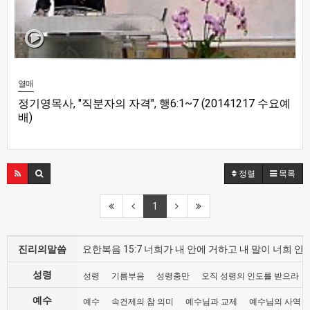
열매
정기영목사, "직분자의 자격", 행6:1~7 (20141217 수요예
배)
정렬
목록
1
진리의말씀
요한복음 15:7 너희가 내 안에 거하고 내 말이 너희
성령
성령
기름부음
성령충만
오직 성령의 인도를 받으라
예수
예수
속건제의 참 의미
예수님과 교제
예수님의 사역