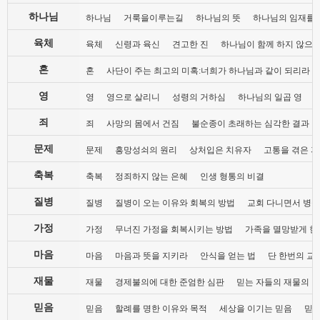
하나님
하나님
거룩을이루는길
하나님의 뜻
하나님의 임재를
육체
육체
신령과 육신
견고한 진
하나님이 함께 하지 않으
혼
혼
사단이 주는 최고의 미혹:너희가 하나님과 같이 되리라
영
영
영으로 살리니
성령의 거하심
하나님의 일곱 영
죄
죄
사망의 몸에서 건짐
불순종이 초래하는 심각한 결과
문제
문제
흥망성쇠의 원리
상처입은 치유자
고통을 겪은 자
축복
축복
정죄하지 않는 은혜
인생 형통의 비결
질병
질병
질병이 오는 이유와 회복의 방법
교회 다니면서 병들
가정
가정
무너진 가정을 회복시키는 방법
가족을 멸망받게 한
마음
마음
마음과 뜻을 지키라
안식을 얻는 법
단 한번의 교
재물
재물
경제불의에 대한 준엄한 심판
믿는 자들의 재물의 
믿음
믿음
할례를 명한 이유와 목적
세상을 이기는 믿음
믿음