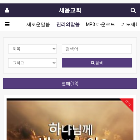
세움교회
새로운말씀
진리의말씀
MP3 다운로드
기도제목
검색
열매(13)
Hot