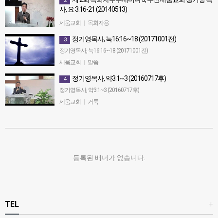
2
사, 요 3:16-21 (20140513)
제 2회 목회자부부세미나 3, 부산세움교회 정기영 목사, 요 3:16-21
세움교회
|
목회자용
(20140513)
정기영목사, 눅16:16~18 (20171001전)
3
정기영목사, 눅16:16~18 (20171001전)
세움교회
|
말씀
정기영목사, 약3:1~3 (20160717후)
4
정기영목사, 약3:1~3 (20160717후)
세움교회
|
거룩
등록된 배너가 없습니다.
TEL
+