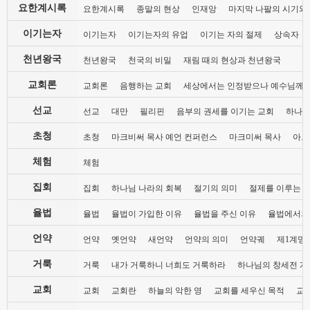
요한계시록
요한계시록
종말의 현상
인재앙
마지막 나팔의 시기와
이기는자
이기는자
이기는자의 유업
이기는 자의 절제
상속자
천년왕국
천년왕국
천국의 비밀
재림 때의 현상과 천년왕국
교회론
교회론
음행하는 교회
세상에서는 인정받으나 예수님께는
선교
선교
대만
필리핀
음부의 권세를 이기는 교회
하나님
초청
초청
마크비써 목사 예언 컨퍼런스
마크미써 목사
아브
체험
체험
집회
집회
하나님 나라의 회복
절기의 의미
절제를 이루는 
율법
율법
율법이 가입한 이유
율법을 주신 이유
율법에서의
언약
언약
옛언약
새언약
언약의 의미
언약궤
제1계명 
거룩
거룩
내가 거룩하니 너희도 거룩하라
하나님의 창세전 계
교회
교회
교회란
하늘의 악한 영
교회를 세우신 목적
교