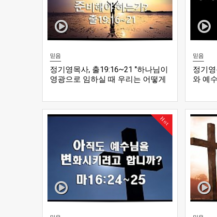
믿음
믿음
정기영목사, 출19:16~21 "하나님이
정기영목
영광으로 임하실 때 우리는 어떻게
와 예수
준비해야 하는가?" (20170625전)
(2017
Hot