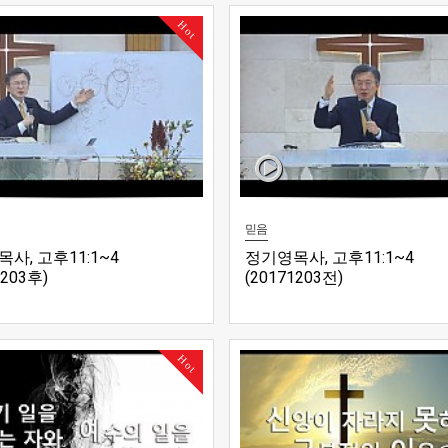
Hot
믿음
사, 고후11:1~4
정기영목사, 고후11:1~4
1203후)
(20171203전)
Hot