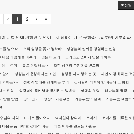
정렬
1
2
내 말이 너희 안에 거하면 무엇이든지 원하는 대로 구하라 그리하면 이루리라
도를 받으라
오직 성령을 쫓아 행하라
성령님의 실제를 경험하는 신앙
하나님의 임재를 이루라
영을 따르라
그리스도 안에서 만물의 회복
치심
주여
불로 응답하소서
오직 성령의 충만함을 받으라
로 알기
성령님이 운행하시는 조건
성령을 따라 행하는 것
과연 어떻게 하는 것
아야 하는가?
성령의 열매를 맺게하는 뿌리
겉사람이 깨져야 할 이유와 그 방법
나는 현상
성령님이 죄에서 해방시키는 방법들
성령의 운행
하나님의 영광
도 받는 방법
영의 인도
성령의 기름부음
기름부음의 실체
기름부음 체험하
면
수님의 사역
내게로 돌아오라
속죄일의 참의미
로마서
로마서를 기록한 이
 마음을 품어야 할 절대적 이유
다른 예수를 만드는 사람들