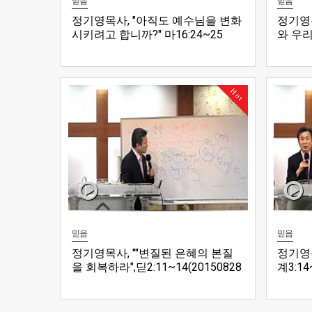
믿음
믿음
정기영목사, "아직도 예수님을 변화
정기영
시키려고 합니까?" 마16:24~25
와 우리
(20160706수)
(2016
Hot
믿음
믿음
정기영목사, ""변질된 은혜의 본질
정기영목
을 회복하라",딛2:11~14(20150828
계3:14
금)