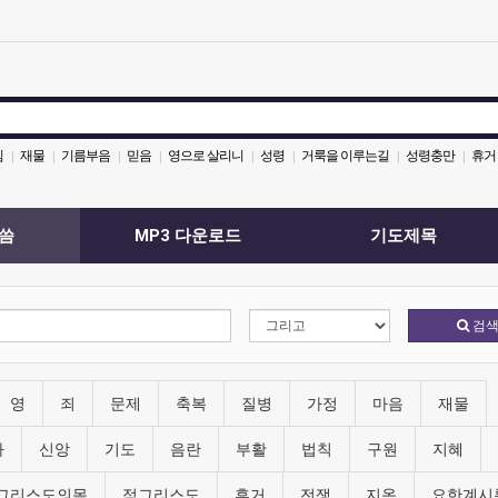
심
재물
기름부음
믿음
영으로 살리니
성령
거룩을 이루는길
성령충만
휴거
|
|
|
|
|
|
|
|
씀
MP3 다운로드
기도제목
검
영
죄
문제
축복
질병
가정
마음
재물
라
신앙
기도
음란
부활
법칙
구원
지혜
그리스도의몸
적그리스도
휴거
전쟁
지옥
요한계시