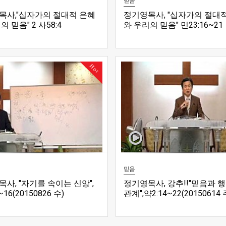
믿음
목사,"십자가의 절대적 은혜
정기영목사, "십자가의 절대
의 믿음" 2 사58:4
와 우리의 믿음" 민23:16~21
0403 후)
(20160403 전)
Hot
믿음
사, "자기를 속이는 신앙",
정기영목사, 강추!!"믿음과 
~16(20150826 수)
관계",약2:14~22(20150614