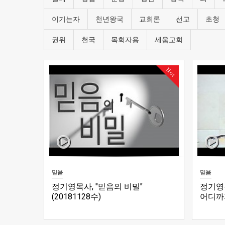
이기는자
천년왕국
교회론
선교
초청
권위
천국
목회자용
세움교회
Hot
믿음
믿음
정기영목사, "믿음의 비밀"
정기영
(20181128수)
어디까지
18 (2