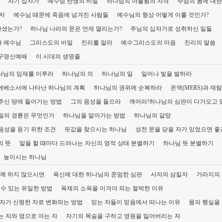
자기 십자가
예수님 탄생의 비밀
하나님의 아들됨의 자격
주님의 몸에 대한
자
예수님 때문에 죽음에 넘겨진 사람들
예수님의 형상 어떻게 이룰 것인가?
하셨는가?
하나님 나라의 문은 언제 열리는가?
주님의 십자가로 성취하신 일들
 예수님
그리스도의 비밀
진리를 알라
예수그리스도의 마음
진리의 말씀
구영신예배
이 시대의 생명줄
나님의 임재를 이루라
하나님의 의
하나님의 일
일어나 빛을 발하라
에베소서에 나타난 하나님의 계획
하나님의 권위에 순복하라
온역(MERS)과 재
주신 땅에 들어가는 방법
그의 음성을 들으라
깨어라!하나님의 심판이 다가오고 
밀의 경륜은 무엇인가
하나님을 알아가는 방법
하나님의 갈망
음성을 듣기 위한 조건
핏값을 찾으시는 하나님
성전 문을 닫을 자가 있었으면 
의 뜻
말을 할 때마다 드러나는 자신의 영적 상태 분별하기
하나님 뜻 분별하기
높이시는 하나님
께 하지 않으시면
육신에 대한 하나님의 준엄한 심판
사자의 삼킬자
가라지의
 수 있는 유일한 방법
육체의 소욕을 이겨야 되는 절박한 이유
 자가 신령한 자로 변화되는 방법
믿는 자들이 믿음에서 떠나는 이유
몸의 행실을
 자와 영으로 아는 자
자기의 목숨을 구하고 영원을 잃어버리는 자