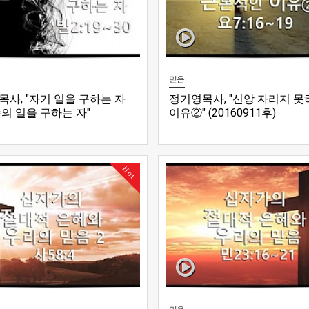
믿음
사, "자기 일을 구하는 자
정기영목사, "신앙 자리지 못
의 일을 구하는 자"
이유②" (20160911후)
0607수)
Hot