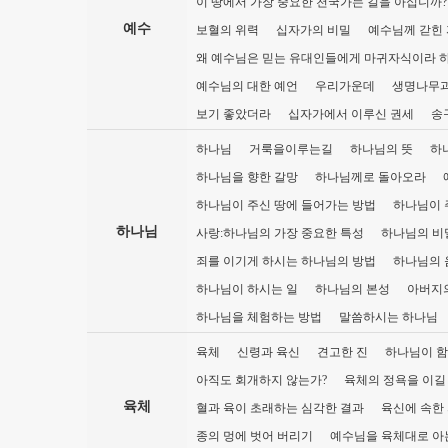
이 땅에서 가장 중요한 천국가는 길을 아십니까?
예수
보혈의 위력
십자가의 비밀
예수님께 갇힌 
왜 예수님은 믿는 유대인들에게 마귀자식이라 
예수님의 대한 예언
우리가운데
생명나무과
보기 좋았더라
십자가에서 이루신 권세
송
하나님
거룩을이루는길
하나님의 뜻
하
하나님을 향한 갈망
하나님께로 돌아오라
하나님이 주신 땅에 들어가는 방법
하나님이 
하나님
사랑:하나님의 가장 중요한 특성
하나님의 비
죄를 이기게 하시는 하나님의 방법
하나님의 
하나님이 하시는 일
하나님의 본성
아버지
하나님을 체험하는 방법
말씀하시는 하나님
육체
신령과 육신
견고한 진
하나님이 함
아직도 회개하지 않는가?
육체의 정욕을 이길
육체
혈과 육이 초래하는 심각한 결과
육신에 속한
종의 멍에 벗어 버리기
예수님을 육체대로 아는