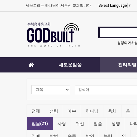
세움교회는 하나님이 세우신 교회입니다
Select Language
▼
성령의 거하
새로운말씀
진리의말
전체
성령
예수
하나님
육체
혼
믿음(21)
사랑
귀신
말씀
생명
나
열매
방법
순종
방언
능력
의