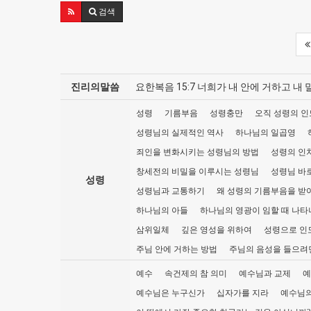
검색
진리의말씀
요한복음 15:7 너희가 내 안에 거하고 
성령
기름부음
성령충만
오직 성령의 인
성령님의 실제적인 역사
하나님의 일곱영
죄인을 변화시키는 성령님의 방법
성령의 인
창세전의 비밀을 이루시는 성령님
성령님 바
성령
성령님과 교통하기
왜 성령의 기름부음을 받
하나님의 아들
하나님의 영광이 임할 때 나타
삼위일체
깊은 영성을 위하여
성령으로 인
주님 안에 거하는 방법
주님의 음성을 들으려
예수
속건제의 참 의미
예수님과 교제
예
예수님은 누구신가
십자가를 지라
예수님의