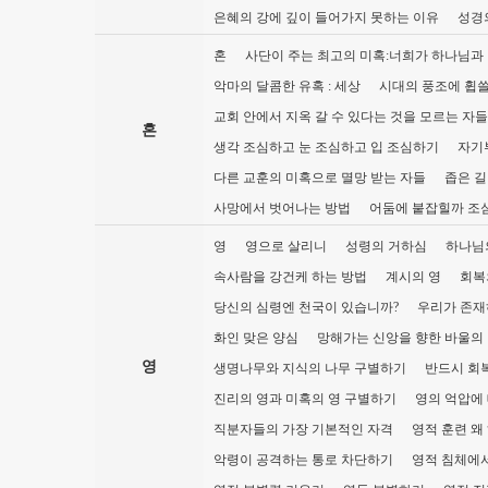
은혜의 강에 깊이 들어가지 못하는 이유
성경
혼
사단이 주는 최고의 미혹:너희가 하나님과
악마의 달콤한 유혹 : 세상
시대의 풍조에 휩쓸
교회 안에서 지옥 갈 수 있다는 것을 모르는 자
혼
생각 조심하고 눈 조심하고 입 조심하기
자기
다른 교훈의 미혹으로 멸망 받는 자들
좁은 길
사망에서 벗어나는 방법
어둠에 붙잡힐까 조
영
영으로 살리니
성령의 거하심
하나님
속사람을 강건케 하는 방법
계시의 영
회복
당신의 심령엔 천국이 있습니까?
우리가 존재
화인 맞은 양심
망해가는 신앙을 향한 바울의
영
생명나무와 지식의 나무 구별하기
반드시 회복
진리의 영과 미혹의 영 구별하기
영의 억압에
직분자들의 가장 기본적인 자격
영적 훈련 왜
악령이 공격하는 통로 차단하기
영적 침체에