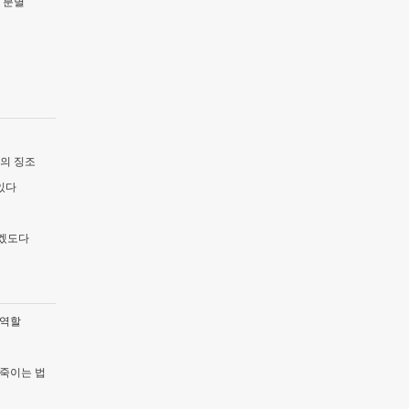
 분별
림의 징조
있다
좋겠도다
 역할
 죽이는 법