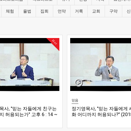
체험
율법
집회
언약
거룩
교회
구약
신
Hot
믿음
목사, "믿는 자들에게 친구는
정기영목사, "믿는 자들에게
 허용되는가" 고후 6 : 14 ~
화 어디까지 허용되나?" (201
0180916전)
전)