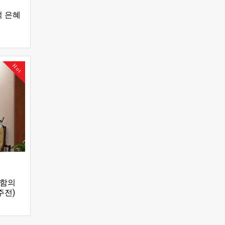
적 은혜
Hot
행함의
 주전)