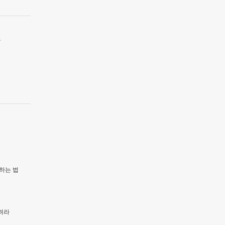
유
하는 법
려라