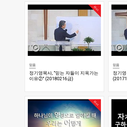
Hot
믿음
믿음
정기영목사, "믿는 자들이 지옥가는
정기영목
이유②" (20180216금)
(2017
Hot