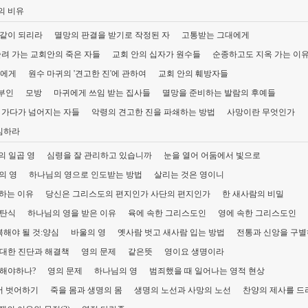
의 비유
 같이 되리라
멸망의 판결을 받기로 작정된 자
고통받는 그대에게
려 가는 교회안의 죽은 자들
교회 안의 십자가 원수들
순종하고도 지옥 가는 이
들에게
원수 마귀의 '견고한 진'에 관하여
교회 안의 훼방자들
부인
모방
마귀에게 쓰임 받는 집사들
멸망을 준비하는 발람의 후예들
 가다가 넘어지는 자들
악령의 견고한 진을 파쇄하는 방법
사망이란 무엇인가
심하라
의 일곱 영
심령을 잘 관리하고 있습니까
눈을 열어 어둠에서 빛으로
의 영
하나님의 영으로 인도받는 방법
살리는 것은 영이니
하는 이유
당신은 그리스도의 편지인가 사단의 편지인가
한 새사람의 비밀
 탄식
하나님의 영을 받은 이유
육에 속한 그리스도인
영에 속한 그리스도인
해야 될 것:양심
바울의 영
옛사람 벗고 새사람 입는 방법
전통과 신앙을 구별
 대한 진단과 해결책
영의 문제
같은뜻
영이요 생명이라
 해야하나?
영의 문제
하나님의 영
범죄했을 때 일어나는 영적 현상
서 벗어하기
죽을 몸과 생명의 몸
생명의 노선과 사망의 노선
찬양의 제사를 드