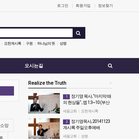
로그인
회원가입
정보찾기
요한계시록
구원
하나님의 뜻
성령
|
|
|
|
오시는길
Realize the Truth
+
색
정기영 목사, "마지막 때
1
의 현상들" , 엡 1:3~10 (부산
세움교회20140917 수요예
세움교회
|
요한계시록
배)
정기영목사, 20141123
2
정기영 목사, "마지막 때의 현상
소망
계시록 주일오후예배
들" , 엡 1:3~10 (부산세움교회
20140917 수요예배)
하나님의 일곱영
세움교회
|
성령
록