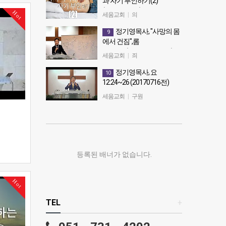
과 자기 부인하기(2)"
배)
(20181109금)
Hot
세움교회
|
의
정기영목사, "자기 파악과 자기 부
정기영목사, "사망의 몸
9
인하기(2)" (20181109금)
에서 건짐",롬
7:20~25(20150125 주후 )
세움교회
|
죄
정기영목사, "사망의 몸에서 건
정기영목사, 요
10
짐",롬7:20~25(20150125 주후 )
12:24~26 (20170716전)
정기영목사, 요12:24~26
세움교회
|
구원
(20170716전)
등록된 배너가 없습니다.
Hot
TEL
+