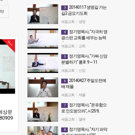
20140117 생명길 가는
3
약
길2 금요기도회
20140117 생명길 가는길2 금요
세움교회
|
생명
기도회
정기영목사, "지극히 영
4
광스런 교회를 세우는 능력
Hot
②" 엡 5 : 25 ~ 30 (20180603
세움교회
|
교회
후)
정기영목사, "가짜 신앙
5
정기영목사, "지극히 영광스런 교
분별하기" 롬 8 : 9 ~ 11
회를 세우는 능력②" 엡 5 : 25 ~ 30
(20180613수)
(20180603후)
세움교회
|
신앙
정기영목사, "가짜 신앙 분별하기"
20140427 주일오전예
6
롬 8 : 9 ~ 11 (20180613수)
배 재물
20140427 주일오전예배 재물
세움교회
|
재물
정기영목사, "온유함으
7
로 인도받으라", 시25:9,
 세상문
(20150102 금요예배)
80909
세움교회
|
열매
정기영목사, "온유함으로 인도받
정기영목사, "자기 파악
8
으라", 시25:9, (20150102 금요예