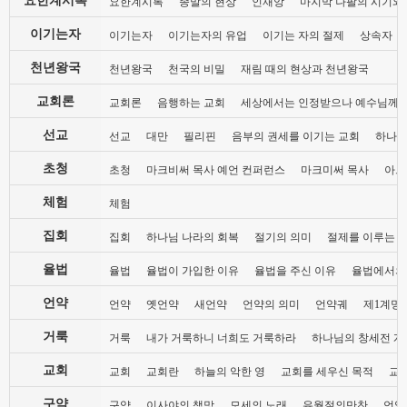
요한계시록
종말의 현상
인재앙
마지막 나팔의 시기와
이기는자
이기는자
이기는자의 유업
이기는 자의 절제
상속자
천년왕국
천년왕국
천국의 비밀
재림 때의 현상과 천년왕국
교회론
교회론
음행하는 교회
세상에서는 인정받으나 예수님께는
선교
선교
대만
필리핀
음부의 권세를 이기는 교회
하나님
초청
초청
마크비써 목사 예언 컨퍼런스
마크미써 목사
아브
체험
체험
집회
집회
하나님 나라의 회복
절기의 의미
절제를 이루는 
율법
율법
율법이 가입한 이유
율법을 주신 이유
율법에서의
언약
언약
옛언약
새언약
언약의 의미
언약궤
제1계명 
거룩
거룩
내가 거룩하니 너희도 거룩하라
하나님의 창세전 계
교회
교회
교회란
하늘의 악한 영
교회를 세우신 목적
교
구약
구약
이사야의 책망
모세의 노래
유월절의만찬
언약