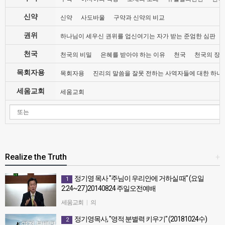
신약
신약
사도바울
구약과 신약의 비교
권위
하나님이 세우신 권위를 업신여기는 자가 받는 준엄한 심판
천국
천국의 비밀
은혜를 받아야 하는 이유
천국
천국의 장
목회자용
목회자용
진리의 말씀을 잘못 전하는 사역자들에 대한 하나
세움교회
세움교회
Realize the Truth
+
정기영 목사 "주님이 우리안에 거하실 때" (요일
1
2:24~27 )20140824 주일오전예배
정기영 목사 "주님이 우리안에 거하실 때" (요일2:24~27 )20140824
세움교회
|
의
주일오전예배
정기영목사, "영적 분별력 키우기" (20181024수)
2