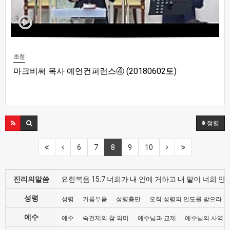
초청
마크비써 목사 예언컨퍼런스④ (20180602토)
정렬
6
7
8
9
10
진리의말씀
요한복음 15:7 너희가 내 안에 거하고 내 말이 너희
성령
성령
기름부음
성령충만
오직 성령의 인도를 받으라
예수
예수
속건제의 참 의미
예수님과 교제
예수님의 사역