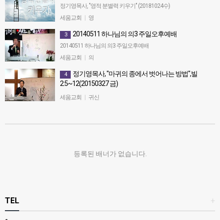
정기영목사, "영적 분별력 키우기" (20181024수)
세움교회
|
영
20140511 하나님의 의3 주일오후예배
3
20140511 하나님의 의3 주일오후예배
세움교회
|
의
정기영목사, "마귀의 종에서 벗어나는 방법",빌
4
2:5~12(20150327 금)
정기영목사, "마귀의 종에서 벗어나는 방법",빌2:5~12(20150327
세움교회
|
귀신
금)
등록된 배너가 없습니다.
TEL
+