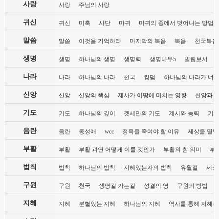
사랑
사랑
주님의 사랑
귀신
귀신
미혹
사단
마귀
마귀의 종에서 벗어나는 방법
말씀
말씀
이것을 기억하라
마지막의 복음
복음
천국복음
생명
생명
하나님의 생명
생명력
생명나무5
빌립보서
나라
나라
하나님의 나라
천국
킹덤
하나님의 나라가 너희
신앙
신앙
신앙의 핵심
제사가 이땅에 미치는 영향
신앙과 
기도
기도
하나님의 깊이
겟세만의 기도
계시와 능력
기도
음란
음란
동성애
wcc
정욕을 죽여야 할 이유
세상을 멸망
부활
부활
부활 과연 어떻게 이룰 것인가
부활의 참 의미
부
법칙
법칙
하나님의 법칙
지혜있는자의 법칙
유월절
세상
구원
구원
천국
생명길 가는길
성결의 영
구원의 방법
지혜
지혜
분별있는 지혜
하나님의 지혜
역사를 통해 지혜를