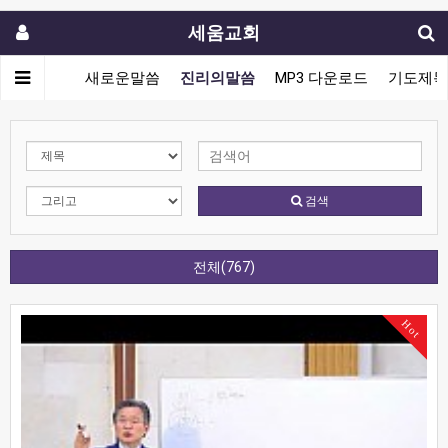
세움교회
새로운말씀
진리의말씀
MP3 다운로드
기도제목
검색
전체(767)
Hot