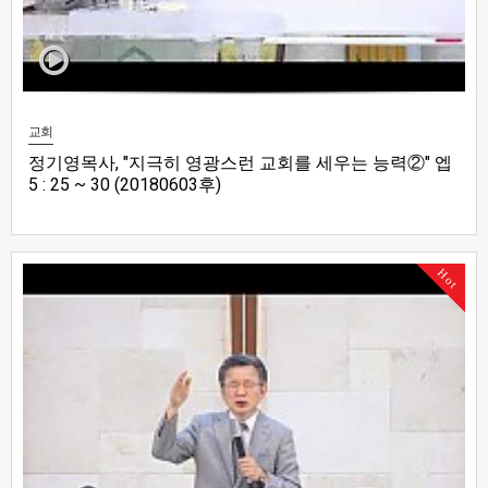
교회
정기영목사, "지극히 영광스런 교회를 세우는 능력②" 엡
5 : 25 ~ 30 (20180603후)
Hot