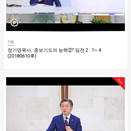
기도
정기영목사, :중보기도의 능력②" 딤전 2 : 1~ 4
(20180610후)
Hot