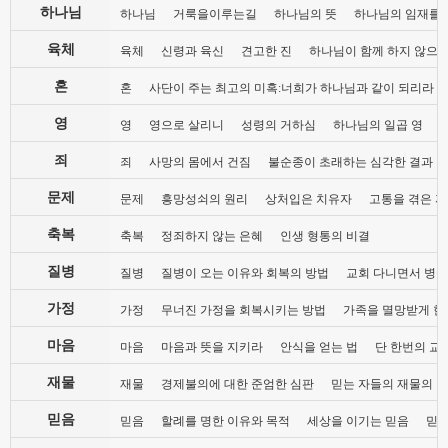
하나님
하나님
거룩을이루는길
하나님의 뜻
하나님의 임재를
육체
육체
신령과 육신
견고한 진
하나님이 함께 하지 않으
혼
혼
사단이 주는 최고의 미혹:너희가 하나님과 같이 되리라
영
영
영으로 살리니
성령의 거하심
하나님의 일곱 영
죄
죄
사망의 몸에서 건짐
불순종이 초래하는 심각한 결과
문제
문제
흥망성쇠의 원리
상처입은 치유자
고통을 겪은 자
축복
축복
정죄하지 않는 은혜
인생 형통의 비결
질병
질병
질병이 오는 이유와 회복의 방법
교회 다니면서 병들
가정
가정
무너진 가정을 회복시키는 방법
가족을 멸망받게 한
마음
마음
마음과 뜻을 지키라
안식을 얻는 법
단 한번의 교
재물
재물
경제불의에 대한 준엄한 심판
믿는 자들의 재물의 
믿음
믿음
할례를 명한 이유와 목적
세상을 이기는 믿음
믿음