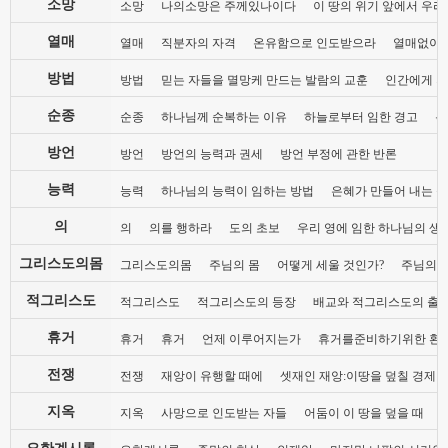
소망
소망
나의소망은 주께있나이다
이 땅의 위기 앞에서 우리
열매
열매
직분자의 자격
온유함으로 인도받으라
열매없이 
방법
방법
믿는 자들을 멸망케 만드는 발람의 교훈
인간에게 지
순종
순종
하나님께 순복하는 이유
하늘로부터 임한 경고
복
방언
방언
방언의 능력과 권세
방언 부정에 관한 반론
능력
능력
하나님의 능력이 임하는 방법
은혜가 만들어 내는 
의
의
의를 행하라
도의 초보
우리 영에 임한 하나님의 생
그리스도의몸
그리스도의몸
주님의 몸
어떻게 세울 것인가?
주님의 
적그리스도
적그리스도
적그리스도의 등장
배교와 적그리스도의 출
휴거
휴거
휴거
언제 이루어지는가
휴거를준비하기위한 환
전쟁
전쟁
재앙이 유행할 때에
셋재인 재앙:이땅을 덮칠 경제 
지옥
지옥
사망으로 인도받는 자들
어둠이 이 땅을 덮을 때
요한계시록