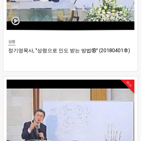
성령
정기영목사, "성령으로 인도 받는 방법⑱" (20180401후)
Hot