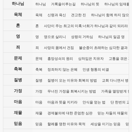
하나님
하나님
거룩을이루는길
하나님의 뜻
하나님의 임재를
육체
육체
신령과 육신
견고한 진
하나님이 함께 하지 않으
혼
혼
사단이 주는 최고의 미혹:너희가 하나님과 같이 되리라
영
영
영으로 살리니
성령의 거하심
하나님의 일곱 영
죄
죄
사망의 몸에서 건짐
불순종이 초래하는 심각한 결과
문제
문제
흥망성쇠의 원리
상처입은 치유자
고통을 겪은 자
축복
축복
정죄하지 않는 은혜
인생 형통의 비결
질병
질병
질병이 오는 이유와 회복의 방법
교회 다니면서 병들
가정
가정
무너진 가정을 회복시키는 방법
가족을 멸망받게 한
마음
마음
마음과 뜻을 지키라
안식을 얻는 법
단 한번의 교
재물
재물
경제불의에 대한 준엄한 심판
믿는 자들의 재물의 
믿음
믿음
할례를 명한 이유와 목적
세상을 이기는 믿음
믿음