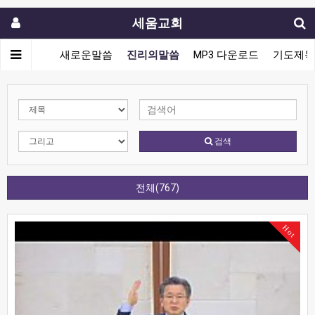
세움교회
새로운말씀
진리의말씀
MP3 다운로드
기도제목
검색
전체(767)
Hot