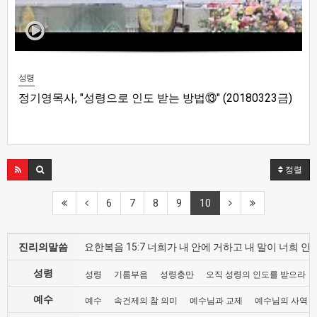
성령
정기영목사, "성령으로 인도 받는 방법⑬" (20180323금)
정렬
6
7
8
9
10
진리의말씀
요한복음 15:7 너희가 내 안에 거하고 내 말이 너희
성령
성령
기름부음
성령충만
오직 성령의 인도를 받으라
예수
예수
속건제의 참 의미
예수님과 교제
예수님의 사역