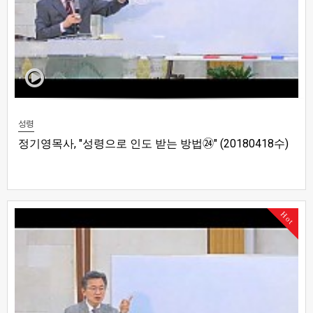
성령
정기영목사, "성령으로 인도 받는 방법㉔" (20180418수)
Hot