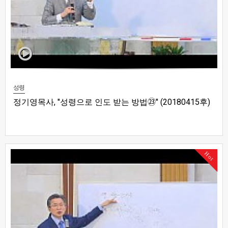
성령
정기영목사, "성령으로 인도 받는 방법㉓" (20180415후)
Hot