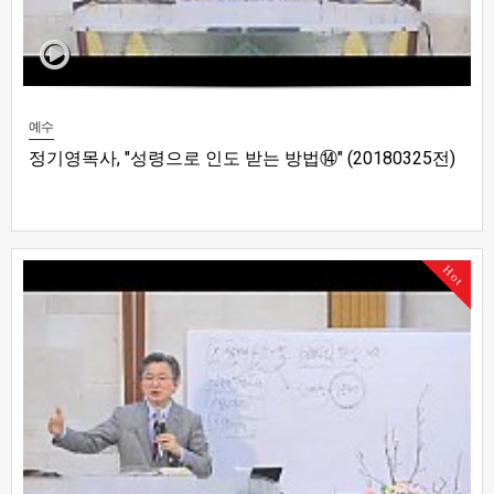
예수
정기영목사, "성령으로 인도 받는 방법⑭" (20180325전)
Hot