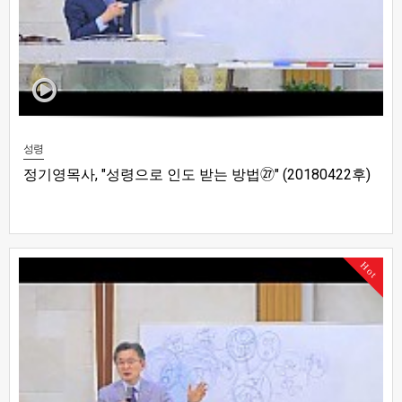
성령
정기영목사, "성령으로 인도 받는 방법㉗" (20180422후)
Hot