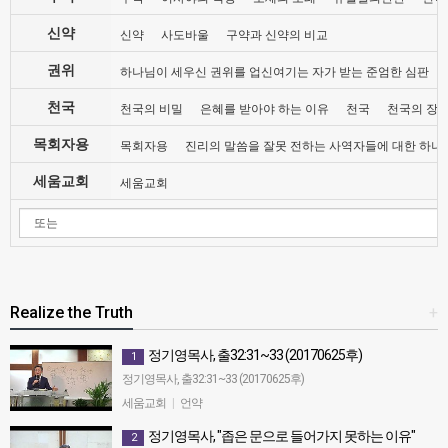
신약
신약
사도바울
구약과 신약의 비교
권위
하나님이 세우신 권위를 업신여기는 자가 받는 준엄한 심판
천국
천국의 비밀
은혜를 받아야 하는 이유
천국
천국의 장
목회자용
목회자용
진리의 말씀을 잘못 전하는 사역자들에 대한 하나
세움교회
세움교회
Realize the Truth
+
정기영목사, 출32:31~33 (20170625후)
1
정기영목사, 출32:31~33 (20170625후)
세움교회
|
언약
정기영목사, "좁은 문으로 들어가지 못하는 이유"
2