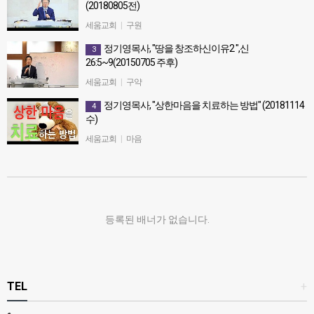
(20180805전)
정기영목사, "좁은 문으로 들어가지 못하는 이유" (20180805전)
세움교회
|
구원
정기영목사, "땅을 창조하신이유2 ",신
3
26:5~9(20150705 주후)
정기영목사, "땅을 창조하신이유2 ",신26:5~9(20150705 주후)
세움교회
|
구약
정기영목사, "상한마음을 치료하는 방법" (20181114
4
수)
정기영목사, "상한마음을 치료하는 방법" (20181114수)
세움교회
|
마음
등록된 배너가 없습니다.
TEL
+