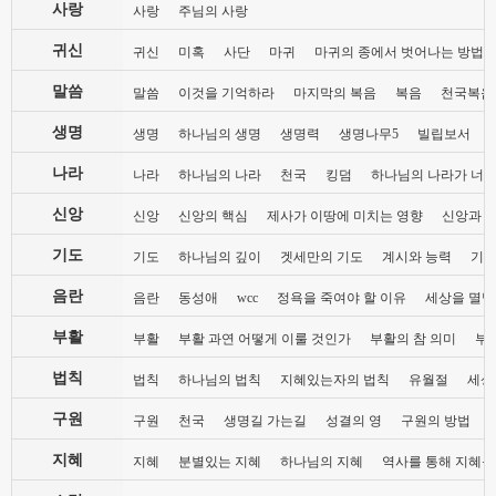
사랑
사랑
주님의 사랑
귀신
귀신
미혹
사단
마귀
마귀의 종에서 벗어나는 방법
말씀
말씀
이것을 기억하라
마지막의 복음
복음
천국복음
생명
생명
하나님의 생명
생명력
생명나무5
빌립보서
나라
나라
하나님의 나라
천국
킹덤
하나님의 나라가 너희
신앙
신앙
신앙의 핵심
제사가 이땅에 미치는 영향
신앙과 
기도
기도
하나님의 깊이
겟세만의 기도
계시와 능력
기도
음란
음란
동성애
wcc
정욕을 죽여야 할 이유
세상을 멸망
부활
부활
부활 과연 어떻게 이룰 것인가
부활의 참 의미
부
법칙
법칙
하나님의 법칙
지혜있는자의 법칙
유월절
세상
구원
구원
천국
생명길 가는길
성결의 영
구원의 방법
지혜
지혜
분별있는 지혜
하나님의 지혜
역사를 통해 지혜를