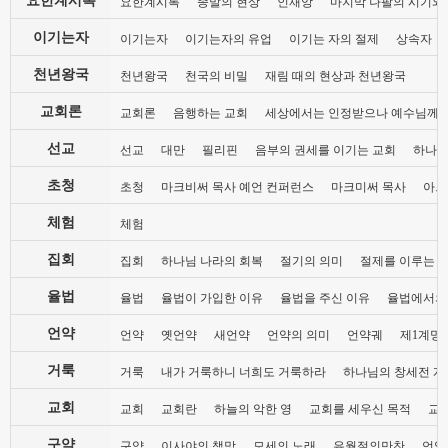
요한계시록
종말의 현상
인재앙
마지막 나팔의 시기와
이기는자
이기는자
이기는자의 유업
이기는 자의 절제
상속자
천년왕국
천년왕국
천국의 비밀
재림 때의 현상과 천년왕국
교회론
교회론
음행하는 교회
세상에서는 인정받으나 예수님께는
선교
선교
대만
필리핀
음부의 권세를 이기는 교회
하나님
초청
초청
마크비써 목사 예언 컨퍼런스
마크미써 목사
아브
체험
체험
집회
집회
하나님 나라의 회복
절기의 의미
절제를 이루는 
율법
율법
율법이 가입한 이유
율법을 주신 이유
율법에서의
언약
언약
옛언약
새언약
언약의 의미
언약궤
제1계명 
거룩
거룩
내가 거룩하니 너희도 거룩하라
하나님의 창세전 계
교회
교회
교회란
하늘의 악한 영
교회를 세우신 목적
교
구약
구약
이사야의 책망
모세의 노래
유월절의만찬
언약