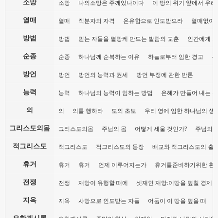
소망
소망
나의소망은 주께있나이다
이 땅의 위기 앞에서 우리
열매
열매
직분자의 자격
온유함으로 인도받으라
열매없이 
방법
방법
믿는 자들을 멸망케 만드는 발람의 교훈
인간에게 지
순종
순종
하나님께 순복하는 이유
하늘로부터 임한 경고
복
방언
방언
방언의 능력과 권세
방언 부정에 관한 반론
능력
능력
하나님의 능력이 임하는 방법
은혜가 만들어 내는 
의
의
의를 행하라
도의 초보
우리 영에 임한 하나님의 생
그리스도의몸
그리스도의몸
주님의 몸
어떻게 세울 것인가?
주님의 
적그리스도
적그리스도
적그리스도의 등장
배교와 적그리스도의 출
휴거
휴거
휴거
언제 이루어지는가
휴거를준비하기위한 환
전쟁
전쟁
재앙이 유행할 때에
셋재인 재앙:이땅을 덮칠 경제 
지옥
지옥
사망으로 인도받는 자들
어둠이 이 땅을 덮을 때
요한계시록