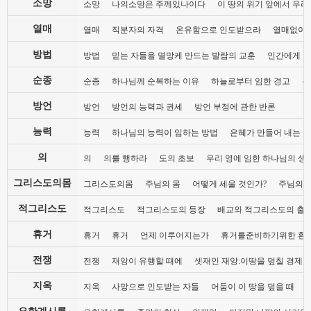
소망
소망
나의소망은 주께있나이다
이 땅의 위기 앞에서 우리
열매
열매
직분자의 자격
온유함으로 인도받으라
열매없이 
방법
방법
믿는 자들을 멸망케 만드는 발람의 교훈
인간에게 지
순종
순종
하나님께 순복하는 이유
하늘로부터 임한 경고
복
방언
방언
방언의 능력과 권세
방언 부정에 관한 반론
능력
능력
하나님의 능력이 임하는 방법
은혜가 만들어 내는 
의
의
의를 행하라
도의 초보
우리 영에 임한 하나님의 생
그리스도의몸
그리스도의몸
주님의 몸
어떻게 세울 것인가?
주님의 
적그리스도
적그리스도
적그리스도의 등장
배교와 적그리스도의 출
휴거
휴거
휴거
언제 이루어지는가
휴거를준비하기위한 환
전쟁
전쟁
재앙이 유행할 때에
셋재인 재앙:이땅을 덮칠 경제 
지옥
지옥
사망으로 인도받는 자들
어둠이 이 땅을 덮을 때
요한계시록