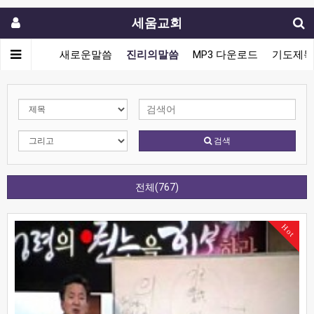
세움교회
새로운말씀
진리의말씀
MP3 다운로드
기도제목
검색
전체(767)
Hot