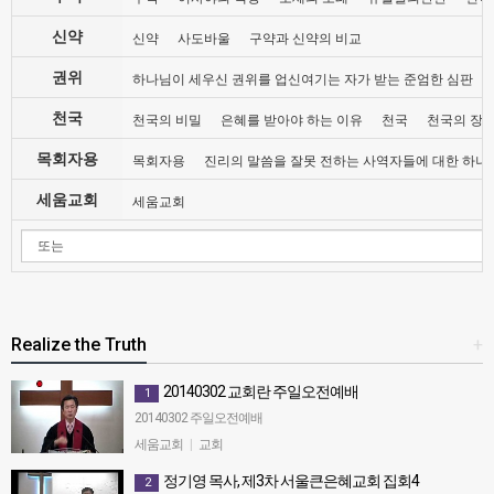
신약
신약
사도바울
구약과 신약의 비교
권위
하나님이 세우신 권위를 업신여기는 자가 받는 준엄한 심판
천국
천국의 비밀
은혜를 받아야 하는 이유
천국
천국의 장
목회자용
목회자용
진리의 말씀을 잘못 전하는 사역자들에 대한 하나
세움교회
세움교회
Realize the Truth
+
20140302 교회란 주일오전예배
1
20140302 주일오전예배
세움교회
|
교회
정기영 목사, 제3차 서울큰은혜교회 집회4
2