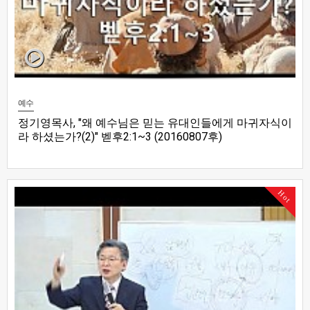
예수
정기영목사, "왜 예수님은 믿는 유대인들에게 마귀자식이
라 하셨는가?(2)" 벧후2:1~3 (20160807후)
Hot