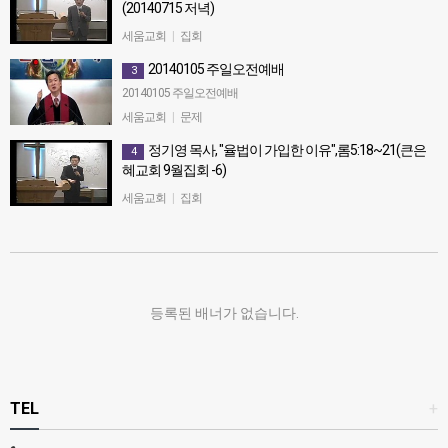
(20140715 저녁)
정기영 목사, 제3차 서울큰은혜교회 집회4 (20140715 저녁)
세움교회
|
집회
20140105 주일오전예배
3
20140105 주일오전예배
세움교회
|
문제
정기영 목사, "율법이 가입한 이유",롬5:18~21(큰은
4
혜교회 9월집회 -6)
정기영 목사, "율법이 가입한 이유",롬5:18~21(큰은혜교회 9월집회
세움교회
|
집회
-6)
등록된 배너가 없습니다.
TEL
+