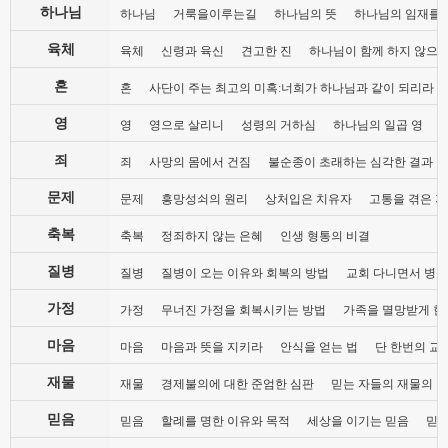
하나님
하나님
거룩을이루는길
하나님의 뜻
하나님의 임재를
육체
육체
신령과 육신
견고한 진
하나님이 함께 하지 않으
혼
혼
사단이 주는 최고의 미혹:너희가 하나님과 같이 되리라
영
영
영으로 살리니
성령의 거하심
하나님의 일곱 영
죄
죄
사망의 몸에서 건짐
불순종이 초래하는 심각한 결과
문제
문제
흥망성쇠의 원리
상처입은 치유자
고통을 겪은 자
축복
축복
정죄하지 않는 은혜
인생 형통의 비결
질병
질병
질병이 오는 이유와 회복의 방법
교회 다니면서 병들
가정
가정
무너진 가정을 회복시키는 방법
가족을 멸망받게 한
마음
마음
마음과 뜻을 지키라
안식을 얻는 법
단 한번의 교
재물
재물
경제불의에 대한 준엄한 심판
믿는 자들의 재물의 
믿음
믿음
할례를 명한 이유와 목적
세상을 이기는 믿음
믿음