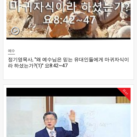
예수
정기영목사, "왜 예수님은 믿는 유대인들에게 마귀자식이
라 하셨는가?(1)" 요8:42~47
Hot