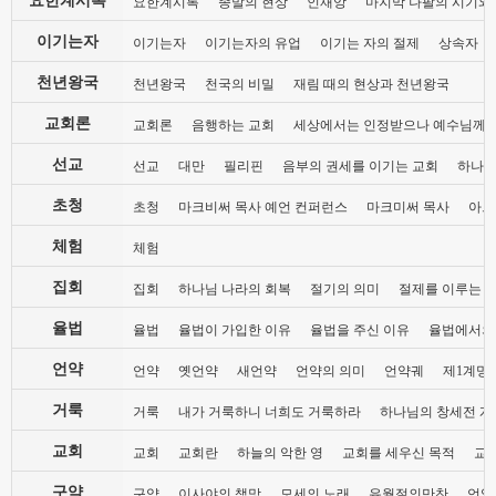
요한계시록
종말의 현상
인재앙
마지막 나팔의 시기와
이기는자
이기는자
이기는자의 유업
이기는 자의 절제
상속자
천년왕국
천년왕국
천국의 비밀
재림 때의 현상과 천년왕국
교회론
교회론
음행하는 교회
세상에서는 인정받으나 예수님께는
선교
선교
대만
필리핀
음부의 권세를 이기는 교회
하나님
초청
초청
마크비써 목사 예언 컨퍼런스
마크미써 목사
아브
체험
체험
집회
집회
하나님 나라의 회복
절기의 의미
절제를 이루는 
율법
율법
율법이 가입한 이유
율법을 주신 이유
율법에서의
언약
언약
옛언약
새언약
언약의 의미
언약궤
제1계명 
거룩
거룩
내가 거룩하니 너희도 거룩하라
하나님의 창세전 계
교회
교회
교회란
하늘의 악한 영
교회를 세우신 목적
교
구약
구약
이사야의 책망
모세의 노래
유월절의만찬
언약