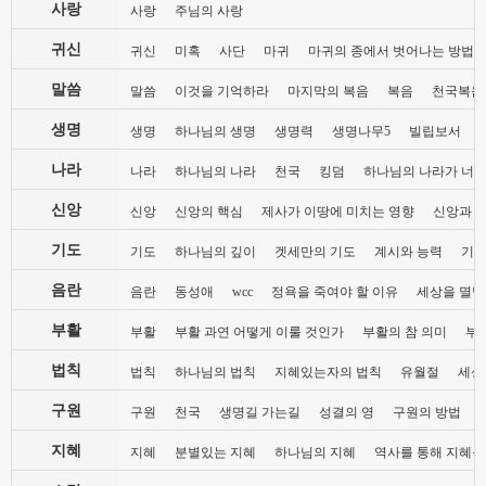
사랑
사랑
주님의 사랑
귀신
귀신
미혹
사단
마귀
마귀의 종에서 벗어나는 방법
말씀
말씀
이것을 기억하라
마지막의 복음
복음
천국복음
생명
생명
하나님의 생명
생명력
생명나무5
빌립보서
나라
나라
하나님의 나라
천국
킹덤
하나님의 나라가 너희
신앙
신앙
신앙의 핵심
제사가 이땅에 미치는 영향
신앙과 
기도
기도
하나님의 깊이
겟세만의 기도
계시와 능력
기도
음란
음란
동성애
wcc
정욕을 죽여야 할 이유
세상을 멸망
부활
부활
부활 과연 어떻게 이룰 것인가
부활의 참 의미
부
법칙
법칙
하나님의 법칙
지혜있는자의 법칙
유월절
세상
구원
구원
천국
생명길 가는길
성결의 영
구원의 방법
지혜
지혜
분별있는 지혜
하나님의 지혜
역사를 통해 지혜를