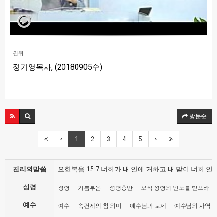
권위
정기영목사, (20180905수)
방문순
1
2
3
4
5
진리의말씀
요한복음 15:7 너희가 내 안에 거하고 내 말이 너희
성령
성령
기름부음
성령충만
오직 성령의 인도를 받으라
예수
예수
속건제의 참 의미
예수님과 교제
예수님의 사역