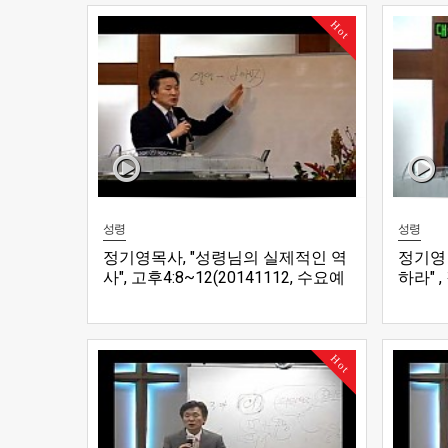
Hot
성령
성령
정기영목사, "성령님의 실제적인 역
정기영 
사", 고후4:8~12(20141112, 수요예
하라" 
배
2014
Hot