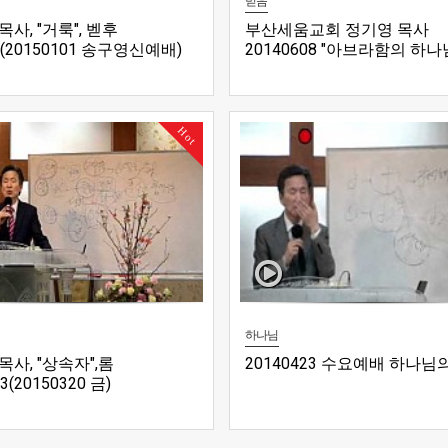
믿음
사, "거룩", 벧후
부산세움교회 정기영 목사
11(20150101 송구영신예배)
20140608 "아브라함의 하나님
28:10~15
Hot
하나님
사, "상속자",롬
20140423 수요예배 하나님
23(20150320 금)