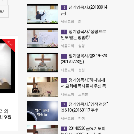
정기영목사, "사망의 몸에서 건
정기영목사, (20180914
3
짐",롬7:20~25(20150125 주후 )
약
금)
정기영목사, (20180914금)
세움교회
|
죄
정기영목사, "성령으로
4
인도 받는 방법⑪"
Hot
(20180318후)
세움교회
|
성령
정기영목사, "성령으로 인도 받는
정기영목사, 행3:19~23
5
방법⑪" (20180318후)
(20170723전)
정기영목사, 행3:19~23
세움교회
|
성령
(20170723전)
정기영목사,"하나님께
6
서 교회에 목사를 세우신 목
적2 "엡4:11~14( 20151101
세움교회
|
교회론
주후)
정기영목사, "영적 전쟁"
7
정기영목사,"하나님께서 교회에
엡6:10 (20160117 주후
우리의
목사를 세우신 목적2 "엡4:11~14(
회 9월
20151101 주후)
정기영목사, "영적 전쟁" 엡6:10
세움교회
|
전쟁
(20160117 주후
20140530 금요기도회
8