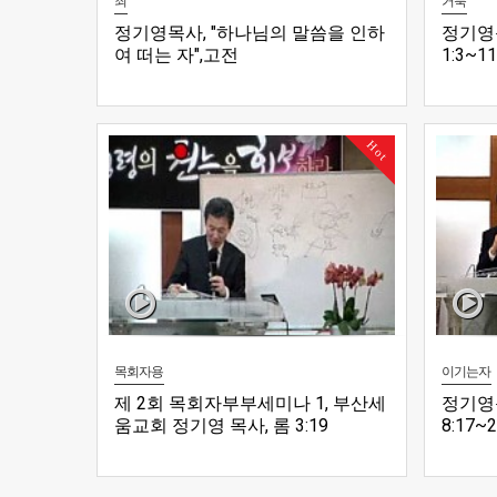
죄
거룩
정기영목사, "하나님의 말씀을 인하
정기영목
여 떠는 자",고전
1:3~
3:16~17(20150722 수)
Hot
목회자용
이기는자
제 2회 목회자부부세미나 1, 부산세
정기영목
움교회 정기영 목사, 롬 3:19
8:17~
(20140512)