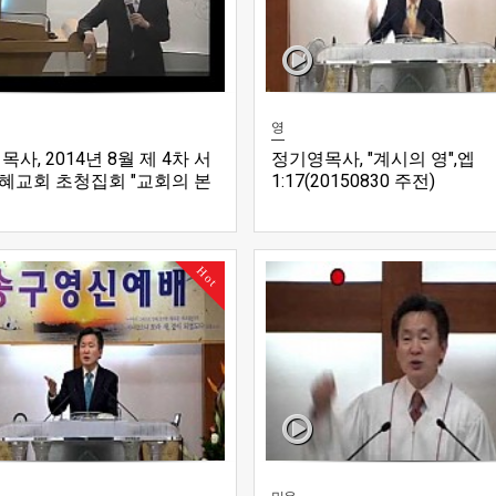
영
목사, 2014년 8월 제 4차 서
정기영목사, "계시의 영",엡
혜교회 초청집회 "교회의 본
1:17(20150830 주전)
:17~23)
Hot