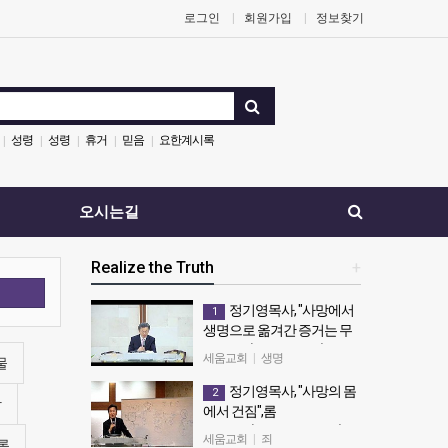
로그인
회원가입
정보찾기
성령
성령
휴거
믿음
요한계시록
|
|
|
|
|
오시는길
Realize the Truth
+
색
정기영목사, "사망에서
1
생명으로 옮겨간 증거는 무
엇인가" (20180930전)
세움교회
|
생명
물
정기영목사, "사망에서 생명으로
정기영목사, "사망의 몸
2
옮겨간 증거는 무엇인가"
망
에서 건짐",롬
(20180930전)
7:20~25(20150125 주후 )
세움교회
|
죄
록