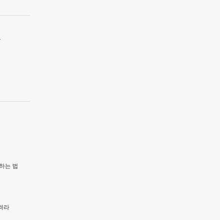
유
하는 법
려라