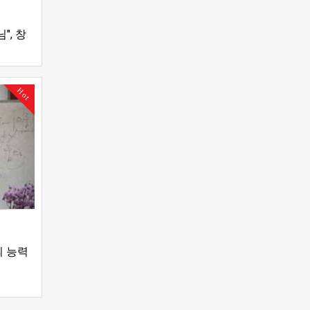
", 창
Hot
의 능력