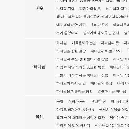
이 땅에서 가장 중요한 천국가는 길을 아십니까?
예수
보혈의 위력
십자가의 비밀
예수님께 갇힌 
왜 예수님은 믿는 유대인들에게 마귀자식이라 
예수님의 대한 예언
우리가운데
생명나무과
보기 좋았더라
십자가에서 이루신 권세
송
하나님
거룩을이루는길
하나님의 뜻
하
하나님을 향한 갈망
하나님께로 돌아오라
하나님이 주신 땅에 들어가는 방법
하나님이 
하나님
사랑:하나님의 가장 중요한 특성
하나님의 비
죄를 이기게 하시는 하나님의 방법
하나님의 
하나님이 하시는 일
하나님의 본성
아버지
하나님을 체험하는 방법
말씀하시는 하나님
육체
신령과 육신
견고한 진
하나님이 함
아직도 회개하지 않는가?
육체의 정욕을 이길
육체
혈과 육이 초래하는 심각한 결과
육신에 속한
종의 멍에 벗어 버리기
예수님을 육체대로 아는