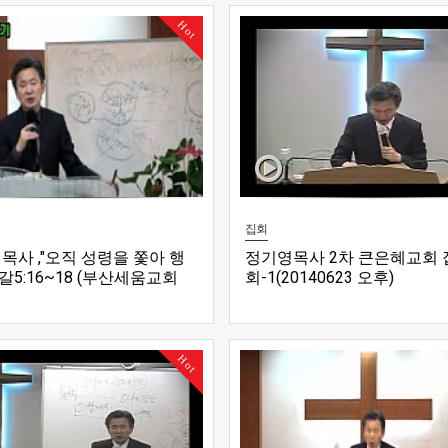
Hot
집회
목사 ,"오직 성령을 쫓아 행
정기영목사 2차 큰은혜교회 
, 갈5:16~18 (부산세움교회
회-1(20140623 오후)
1008 수요예배)
Hot