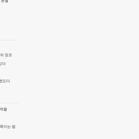
 분별
림의 징조
있다
좋겠도다
 역할
 죽이는 법