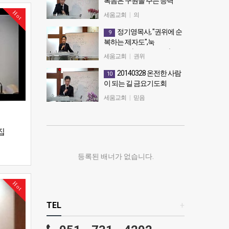
복음은 구원을 주는 능력
복음은 구원을 주는 능력
Hot
세움교회
|
의
정기영목사, "권위에 순
9
복하는 제자도",눅
14:25~33(20150603 수)
세움교회
|
권위
정기영목사, "권위에 순복하는 제
20140328 온전한 사람
10
자도",눅14:25~33(20150603 수)
이 되는 길 금요기도회
20140328 온전한 사람이 되는 길
세움교회
|
믿음
금요기도회
집
등록된 배너가 없습니다.
Hot
TEL
+