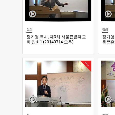
집회
집회
정기영 목사, 제3차 서울큰은혜교
정기영 
회 집회1 (20140714 오후)
울큰은
질"(엡1
Hot