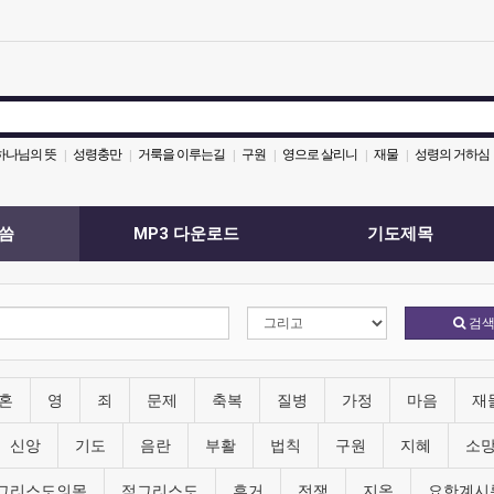
하나님의 뜻
성령충만
거룩을 이루는길
구원
영으로 살리니
재물
성령의 거하심
|
|
|
|
|
|
씀
MP3 다운로드
기도제목
검
혼
영
죄
문제
축복
질병
가정
마음
재
신앙
기도
음란
부활
법칙
구원
지혜
소
그리스도의몸
적그리스도
휴거
전쟁
지옥
요한계시