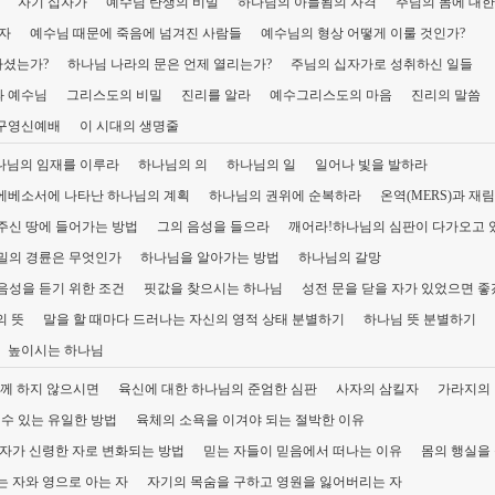
자기 십자가
예수님 탄생의 비밀
하나님의 아들됨의 자격
주님의 몸에 대한
자
예수님 때문에 죽음에 넘겨진 사람들
예수님의 형상 어떻게 이룰 것인가?
하셨는가?
하나님 나라의 문은 언제 열리는가?
주님의 십자가로 성취하신 일들
 예수님
그리스도의 비밀
진리를 알라
예수그리스도의 마음
진리의 말씀
구영신예배
이 시대의 생명줄
나님의 임재를 이루라
하나님의 의
하나님의 일
일어나 빛을 발하라
에베소서에 나타난 하나님의 계획
하나님의 권위에 순복하라
온역(MERS)과 재
주신 땅에 들어가는 방법
그의 음성을 들으라
깨어라!하나님의 심판이 다가오고 
밀의 경륜은 무엇인가
하나님을 알아가는 방법
하나님의 갈망
음성을 듣기 위한 조건
핏값을 찾으시는 하나님
성전 문을 닫을 자가 있었으면 
의 뜻
말을 할 때마다 드러나는 자신의 영적 상태 분별하기
하나님 뜻 분별하기
높이시는 하나님
께 하지 않으시면
육신에 대한 하나님의 준엄한 심판
사자의 삼킬자
가라지의
 수 있는 유일한 방법
육체의 소욕을 이겨야 되는 절박한 이유
 자가 신령한 자로 변화되는 방법
믿는 자들이 믿음에서 떠나는 이유
몸의 행실을
 자와 영으로 아는 자
자기의 목숨을 구하고 영원을 잃어버리는 자