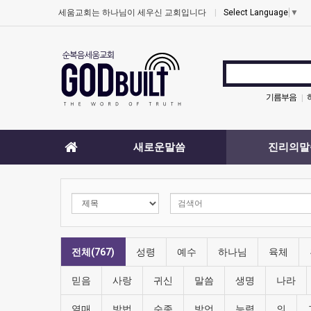
세움교회는 하나님이 세우신 교회입니다
Select Language
▼
기름부음
|
새로운말씀
진리의말
전체(767)
성령
예수
하나님
육체
믿음
사랑
귀신
말씀
생명
나라
열매
방법
순종
방언
능력
의