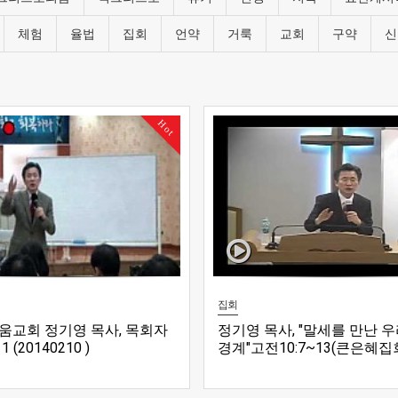
체험
율법
집회
언약
거룩
교회
구약
신
Hot
집회
움교회 정기영 목사, 목회자
정기영 목사, "말세를 만난 
 (20140210 )
경계"고전10:7~13(큰은혜집
집회 -4)