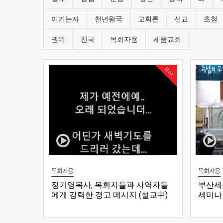
이기는자
천년왕국
교회론
선교
초청
권위
천국
목회자용
세움교회
Hot
목회자용
목회자용
정기영목사, 목회자들과 사역자들
부산세
에게 강력한 경고 메시지 (설교中)
세미나 1
Made by Kim Samuel