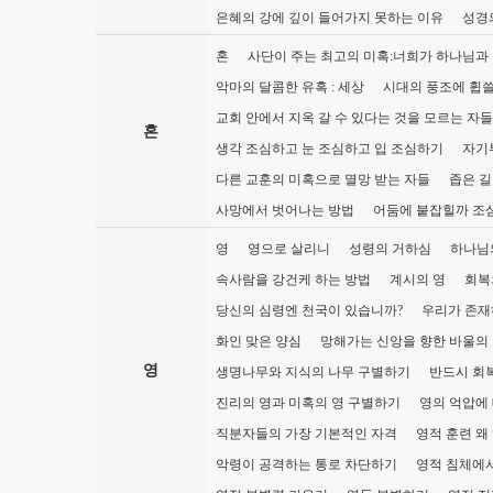
은혜의 강에 깊이 들어가지 못하는 이유
성경
혼
사단이 주는 최고의 미혹:너희가 하나님과
악마의 달콤한 유혹 : 세상
시대의 풍조에 휩쓸
교회 안에서 지옥 갈 수 있다는 것을 모르는 자
혼
생각 조심하고 눈 조심하고 입 조심하기
자기
다른 교훈의 미혹으로 멸망 받는 자들
좁은 길
사망에서 벗어나는 방법
어둠에 붙잡힐까 조
영
영으로 살리니
성령의 거하심
하나님
속사람을 강건케 하는 방법
계시의 영
회복
당신의 심령엔 천국이 있습니까?
우리가 존재
화인 맞은 양심
망해가는 신앙을 향한 바울의
영
생명나무와 지식의 나무 구별하기
반드시 회복
진리의 영과 미혹의 영 구별하기
영의 억압에
직분자들의 가장 기본적인 자격
영적 훈련 왜
악령이 공격하는 통로 차단하기
영적 침체에