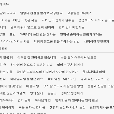
의 비유
 같이 되리라
멸망의 판결을 받기로 작정된 자
고통받는 그대에게
려 가는 교회안의 죽은 자들
교회 안의 십자가 원수들
순종하고도 지옥 가는 이
들에게
원수 마귀의 '견고한 진'에 관하여
교회 안의 훼방자들
부인
모방
마귀에게 쓰임 받는 집사들
멸망을 준비하는 발람의 후예들
 가다가 넘어지는 자들
악령의 견고한 진을 파쇄하는 방법
사망이란 무엇인가
심하라
의 일곱 영
심령을 잘 관리하고 있습니까
눈을 열어 어둠에서 빛으로
의 영
하나님의 영으로 인도받는 방법
살리는 것은 영이니
하는 이유
당신은 그리스도의 편지인가 사단의 편지인가
한 새사람의 비밀
 탄식
하나님의 영을 받은 이유
육에 속한 그리스도인
영에 속한 그리스도인
해야 될 것:양심
바울의 영
옛사람 벗고 새사람 입는 방법
전통과 신앙을 구별
 대한 진단과 해결책
영의 문제
같은뜻
영이요 생명이라
 해야하나?
영의 문제
하나님의 영
범죄했을 때 일어나는 영적 현상
서 벗어하기
죽을 몸과 생명의 몸
생명의 노선과 사망의 노선
찬양의 제사를 드