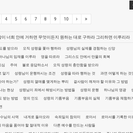
4
5
6
7
8
9
10
내 말이 너희 안에 거하면 무엇이든지 원하는 대로 구하라 그리하면 이루리라
도를 받으라
오직 성령을 쫓아 행하라
성령님의 실제를 경험하는 신앙
하나님의 임재를 이루라
영을 따르라
그리스도 안에서 만물의 회복
치심
주여
불로 응답하소서
오직 성령의 충만함을 받으라
로 알기
성령님이 운행하시는 조건
성령을 따라 행하는 것
과연 어떻게 하는 것
아야 하는가?
성령의 열매를 맺게하는 뿌리
겉사람이 깨져야 할 이유와 그 방법
나는 현상
성령님이 죄에서 해방시키는 방법들
성령의 운행
하나님의 영광
도 받는 방법
영의 인도
성령의 기름부음
기름부음의 실체
기름부음 체험하
면
수님의 사역
내게로 돌아오라
속죄일의 참의미
로마서
로마서를 기록한 이
 마음을 품어야 할 절대적 이유
다른 예수를 만드는 사람들