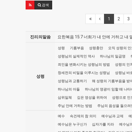
검색
1
2
3
진리의말씀
요한복음 15:7 너희가 내 안에 거하고 
성령
기름부음
성령충만
오직 성령의 인
성령님의 실제적인 역사
하나님의 일곱영
죄인을 변화시키는 성령님의 방법
성령의 인
창세전의 비밀을 이루시는 성령님
성령님 바
성령
성령님과 교통하기
왜 성령의 기름부음을 받
하나님의 아들
하나님의 영광이 임할 때 나타
삼위일체
깊은 영성을 위하여
성령으로 인
주님 안에 거하는 방법
주님의 음성을 들으려
예수
속건제의 참 의미
예수님과 교제
예
예수님은 누구신가
십자가를 지라
예수님의